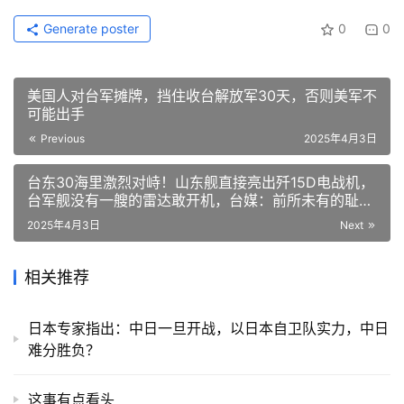
Generate poster
0
0
美国人对台军摊牌，挡住收台解放军30天，否则美军不
可能出手
Previous
2025年4月3日
台东30海里激烈对峙！山东舰直接亮出歼15D电战机，
台军舰没有一艘的雷达敢开机，台媒：前所未有的耻
辱！
2025年4月3日
Next
相关推荐
日本专家指出：中日一旦开战，以日本自卫队实力，中日
难分胜负？
这事有点看头