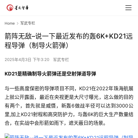
Home
军武专栏
箭阵无敌–说一下最近发布的轰6K+KD21远
程导弹（制导火箭弹）
2025年4月3日 下午3:20
军武专栏
KD21是精确制导火箭弹还是空射弹道导弹
与一些高度保密的导弹项目不同，KD21在2022年珠海航展
上就公开露面，最近在央视更是大尺寸曝光，这么做的目的
有两个，首先就是威慑，新轰6做战半径可以达到3000公
里,加上KD21射程和高突防护力，与轰6K的巨大生产数量结
合，在实战中会形箭如雨下，遮天蔽日的场景。