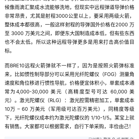
候像雨滴汇聚成水流能够洗地，但现实中远程弹道导弹价格
非常昂贵，尤其是射程3000公里以上，要采用两级火箭，
整体成本都很高，一般这样射程的导弹国外价格在2000 万
至 3000 万美元之间，即便东大国制造成本低，但有些东西
也不会太低。所以这种远程导弹更多是用来打击高价值目
标。
而BRE10远程火箭弹就不一样了，因为是按照火箭弹标准
来，比如惯性制导部分可以采用光纤陀螺仪（FOG）测量角
速度和角位移进行惯性导航，价格便宜体积小，单套成本通
常为4,000-30,000 美元（高精度型号可达 60,000 美
元）。激光陀螺仪（RLG）：激光腔需精密加工，单套成本
10万 – 60 万美元（军用级可达百万美元），同精度等级
下，光纤陀螺仪成本约为激光陀螺仪的 1/10-1/5。某宝上就
有销售。大家都可以根据需求，自行下单采购，丰俭由己！