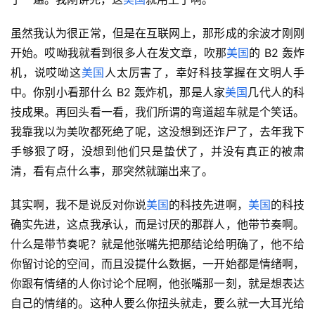
虽然我认为很正常，但是在互联网上，那形成的余波才刚刚
开始。哎呦我就看到很多人在发文章，吹那
美国
的 B2 轰炸
机，说哎呦这
美国
人太厉害了，幸好科技掌握在文明人手
中。你别小看那什么 B2 轰炸机，那是人家
美国
几代人的科
技成果。再回头看一看，我们所谓的弯道超车就是个笑话。
我靠我以为美吹都死绝了呢，这没想到还诈尸了，去年我下
手够狠了呀，没想到他们只是蛰伏了，并没有真正的被肃
清，看有点什么事，那突然就蹦出来了。
其实啊，我不是说反对你说
美国
的科技先进啊，
美国
的科技
确实先进，这点我承认，而是讨厌的那群人，他带节奏啊。
什么是带节奏呢？就是他张嘴先把那结论给明确了，他不给
你留讨论的空间，而且没提什么数据，一开始都是情绪啊，
你跟有情绪的人你讨论个屁啊，他张嘴那一刻，就是想表达
自己的情绪的。这种人要么你扭头就走，要么就一大耳光给