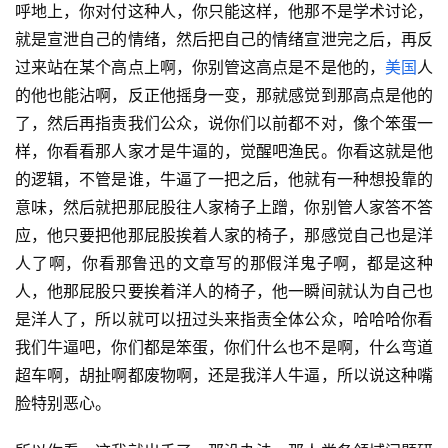
呼地上，你对付这种人，你只能这样，他那不是学术讨论，
就是宣泄自己的情绪，然后把自己的情绪宣泄完之后，再反
过来站在某个高点上啊，你别管这高点是不是他的，
美国
人
的他也能沾啊，反正他摇身一变，那就感觉到那高点是他的
了，然后再指责我们公众，说你们以前都不对，像个笨蛋一
样，你看看那人家才是牛逼的，觉醒吧渔民。你看这就是他
的逻辑，不管是谁，牛逼了一把之后，他就有一种想投靠的
意味，然后就把那屁股往人家椅子上蹭，你别管人家答不答
应，他只要把他那屁股挨着人家的椅子，那感觉自己也是洋
人了啊，你看那鲁迅的文章写的那假洋鬼子啊，都是这种
人，他那屁股只要挨着洋人的椅子，他一瞬间就认为自己也
是洋人了，所以就可以扭过头来指责全体公众，哈哈哈你看
我们牛逼吧，你们都是笨蛋，你们什么也不是啊，什么弯道
超车啊，胡扯啊都废物啊，还是我洋人牛逼，所以说这种嘴
脸特别恶心。