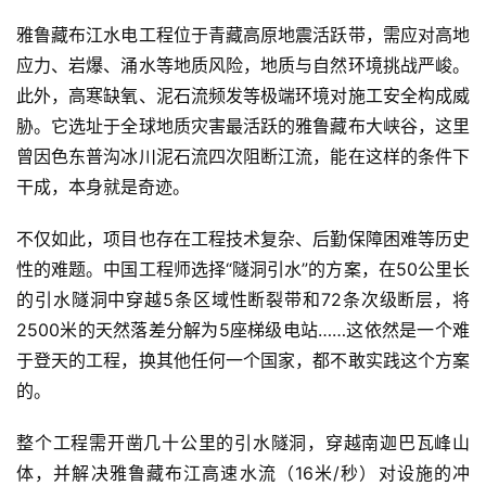
雅鲁藏布江水电工程位于青藏高原地震活跃带，需应对高地
应力、岩爆、涌水等地质风险，地质与自然环境挑战严峻。
此外，高寒缺氧、泥石流频发等极端环境对施工安全构成威
胁。它选址于全球地质灾害最活跃的雅鲁藏布大峡谷，这里
曾因色东普沟冰川泥石流四次阻断江流，能在这样的条件下
干成，本身就是奇迹。
不仅如此，项目也存在工程技术复杂、后勤保障困难等历史
性的难题。中国工程师选择“隧洞引水”的方案，在50公里长
的引水隧洞中穿越5条区域性断裂带和72条次级断层，将
2500米的天然落差分解为5座梯级电站……这依然是一个难
于登天的工程，换其他任何一个国家，都不敢实践这个方案
的。
整个工程需开凿几十公里的引水隧洞，穿越南迦巴瓦峰山
体，并解决雅鲁藏布江高速水流（16米/秒）对设施的冲