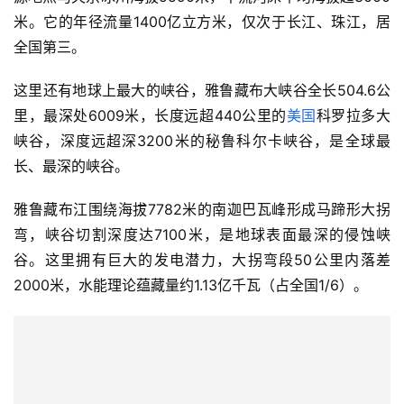
米。它的年径流量1400亿立方米，仅次于长江、珠江，居
全国第三。
这里还有地球上最大的峡谷，雅鲁藏布大峡谷全长504.6公
里，最深处6009米，长度远超440公里的
美国
科罗拉多大
峡谷，深度远超深3200米的秘鲁科尔卡峡谷，是全球最
长、最深的峡谷。
雅鲁藏布江围绕海拔7782米的南迦巴瓦峰形成马蹄形大拐
弯，峡谷切割深度达7100米，是地球表面最深的侵蚀峡
谷。这里拥有巨大的发电潜力，大拐弯段50公里内落差
2000米，水能理论蕴藏量约1.13亿千瓦（占全国1/6）。