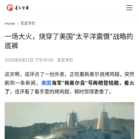
Home
军武专栏
一场大火，烧穿了美国“太平洋震慑”战略的
底裤
2025年8月21日 下午10:05
军武专栏
这天啊，戎评点了一份外卖，正吃着新奥尔良烤鸡翅，突然
刷到一条新闻，
美国
海军
“新奥尔良”号两栖登陆舰，着火
了
；戎评看了看手里的烤鸡翅，顿时觉得更香了。