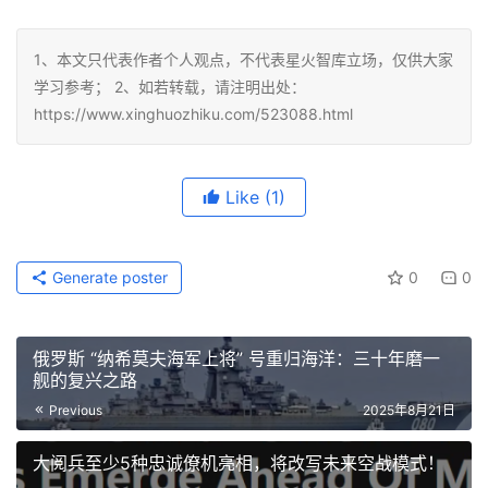
1、本文只代表作者个人观点，不代表星火智库立场，仅供大家
学习参考； 2、如若转载，请注明出处：
https://www.xinghuozhiku.com/523088.html
Like
(1)
Generate poster
0
0
俄罗斯 “纳希莫夫海军上将” 号重归海洋：三十年磨一
舰的复兴之路
Previous
2025年8月21日
大阅兵至少5种忠诚僚机亮相，将改写未来空战模式！