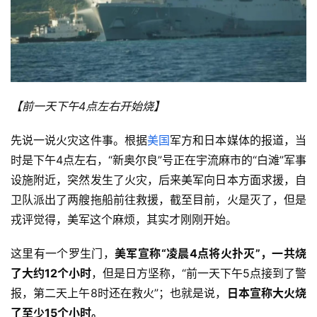
【前一天下午4点左右开始烧
】
先说一说火灾这件事。根据
美国
军方和日本媒体的报道，当
时是下午4点左右，“新奥尔良”号正在宇流麻市的“白滩”军事
设施附近，突然发生了火灾，后来美军向日本方面求援，自
卫队派出了两艘拖船前往救援，截至目前，火是灭了，但是
戎评觉得，美军这个麻烦，其实才刚刚开始。
这里有一个罗生门，
美军宣称
“凌晨
4
点将火扑灭”，一共烧
了大约
12
个小时
，但是日方坚称，“前一天下午5点接到了警
报，第二天上午8时还在救火”；也就是说，
日本宣称大火烧
了至少
15
个小时。