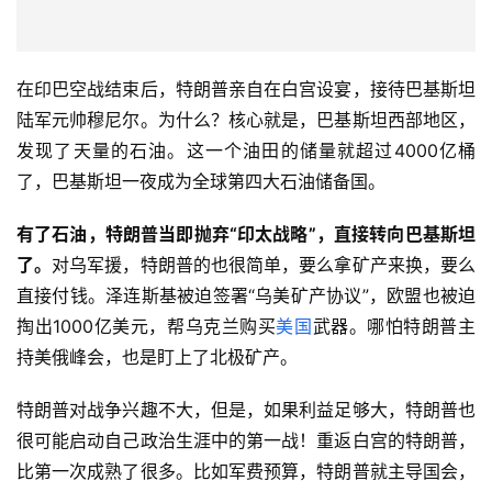
在印巴空战结束后，特朗普亲自在白宫设宴，接待巴基斯坦
陆军元帅穆尼尔。为什么？核心就是，巴基斯坦西部地区，
发现了天量的石油。这一个油田的储量就超过4000亿桶
了，巴基斯坦一夜成为全球第四大石油储备国。
有了石油，特朗普当即抛弃
“
印太战略
”
，直接转向巴基斯坦
了。
对乌军援，特朗普的也很简单，要么拿矿产来换，要么
直接付钱。泽连斯基被迫签署“乌美矿产协议”，欧盟也被迫
掏出1000亿美元，帮乌克兰购买
美国
武器。哪怕特朗普主
持美俄峰会，也是盯上了北极矿产。
特朗普对战争兴趣不大，但是，如果利益足够大，特朗普也
很可能启动自己政治生涯中的第一战！重返白宫的特朗普，
比第一次成熟了很多。比如军费预算，特朗普就主导国会，