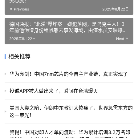
失心疯！
Previous
2025年8月22日
德国通报：“北溪”爆炸案一嫌犯落网，是乌克兰人！3
年前他伪造身份租帆船去事发海域，由潜水员安装爆炸
物！乌方曾否认参与
2025年8月22日
Next
相关推荐
华为亮剑！中国7nm芯片的全自主产业链，真正实现了
投诚APP被人做出来了，瞬间在台湾爆火
美国人类之暗，伊朗中东教训太惨痛了，世界急需东方的
这一束光！
警惕！中国对印人才单向流动：华为累计培训3.2万名印