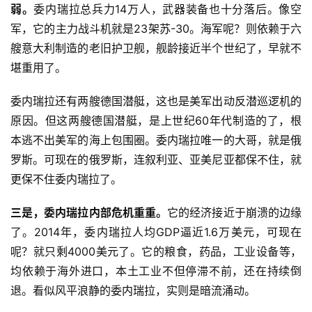
弱。
委内瑞拉总兵力14万人，武器装备也十分落后。像空
军，它的主力战斗机就是23架苏-30。海军呢？则依赖于六
艘意大利制造的老旧护卫舰，舰龄接近半个世纪了，早就不
堪重用了。
委内瑞拉还有两艘德国潜艇，这也是美军出动反潜巡逻机的
原因。但这两艘德国潜艇，是上世纪60年代制造的了，根
本逃不出美军的海上包围圈。委内瑞拉唯一的大哥，就是俄
罗斯。可现在的俄罗斯，连叙利亚、亚美尼亚都保不住，就
更保不住委内瑞拉了。
三是，委内瑞拉内部危机重重。
它的经济接近于崩溃的边缘
了。2014年，委内瑞拉人均GDP逼近1.6万美元，可现在
呢？就只剩4000美元了。它的粮食，药品，工业设备等，
均依赖于海外进口，本土工业不但停滞不前，还在持续倒
退。看似风平浪静的委内瑞拉，实则是暗流涌动。