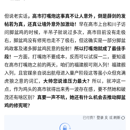
但说老实话
，高市打嘴炮这事真不让人意外，倒是薛剑的发
帖若为真，还真让墙外意外加激动！
早在高市上台和川子访
问脚盆鸡的时候，半吊子就说过多次，高市目前没有走极
右，脚盆鸡没有修宪也走不了极右，但这确实是一部分脚盆
鸡政客及诸多脚盆鸡民意的投射！
所以打嘴炮就成了最佳手
段！
一方面，打嘴炮不要成本，反而可以试探一二，要知道
在高市打嘴炮之前的两天，咱们的福建舰可刚入列！福建舰
入列，且官媒亲自说出航母进入量产阶段这等虽小众但充满
虎狼之意的词汇，
大帅您说谁压力最大？
所以，就冲这一
点，作为鸡头的高市就得出来秀一波存在感，要不然她和破
茂还有啥区别？
真要一声不吭，她还有什么机会去推动脚盆
鸡的修宪呢？
已付费？
登录
或
刷新