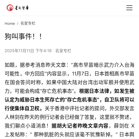
Home
名家专栏
狗叫事件！！
2025年11月11日 下午4:19
名家专栏
如题，据参考消息昨天文章：”高市早苗暗示武力介入台海
可能性，中方回应”内容显示，11月7日，日本首相高市早苗
在国会答问时称，如果中国大陆对台湾出动军舰并使用武
力，可能会构成“存亡危机事态”。
根据日本法律，如发生被
认定为威胁日本生死存亡的“存亡危机事态”，自卫队将可以
行使集体自卫权。
关于香港中评社记者的提问，外交部发言
人林剑在昨天的例行记者会已经做了答复，这里就不赘述，
我们聊点小道消息！
据胡大记者昨晚文章内容
，薛剑在 X 
上发帖称：” 那种肮脏的头就应该毫不犹豫斩掉。” 日本舆