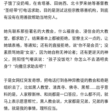
子饿了没奶喝，在肯塔基、田纳西、北卡罗来纳等基督教
“圣经带”打电话求助，目的是测试这些宗教慈善机构，到底
有没有在用善款帮助当地穷人。
她先联系那些著名的大教会，什么福音会、浸信会的大教
堂，都求助了。结果基本上都被拒绝，官僚主义一点的，让
她填表格，等通知；还有的直接拒绝，说“你不是会员”；没
素质骂她是“女巫”，因为她自称无神论者；还有更逆天的神
父，阴阳怪气嘲讽说：“孩子没饭吃？你怎么不去酒吧卖
身”？“向撒旦求助去吧”！
于是女网红突发奇想，把电话打到各种异教徒的教会和奇葩
组织去了，比如黑人教堂、清真寺、佛寺、黑帮……出乎意
料的是，人家穆斯林、和尚都是一口答应，什么都不问，就
马上表示愿意帮忙，黑人教会说，大家都是兄弟，兄弟的事
情，就是我的事情，理所应当。