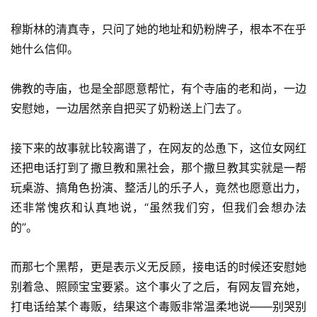
穆斯林的清真寺，只问了她的地址和奶粉牌子，根本不在乎
她什么信仰。
佛教的寺庙，也是全部愿意帮忙，有个寺庙的老和尚，一边
安慰她，一边居然亲自把买了奶粉送上门去了。
接下来的故事就比较离谱了，在网友的怂恿下，这位女网红
还把电话打到了撒旦教和黑社会，那个撒旦教其实就是一帮
玩桌游、搞角色扮演、整活儿的乐子人，竟然也愿意出力，
还非常愧疚和认真地说，“虽然我们穷，但我们会想办法
的”。
而那七个黑帮，更是表示义无反顾，接电话的时候还安慰她
别着急、照顾宝宝要紧。这个事火了之后，有网友冒充她，
打电话给某个毒贩，结果这个毒贩非常温柔地说——别哭别