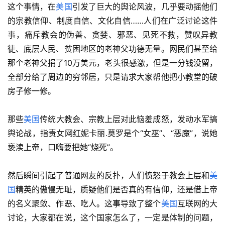
这个事情，在
美国
引发了巨大的舆论风波，几乎要动摇他们
的宗教信仰、制度自信、文化自信……人们在广泛讨论这件
事，痛斥教会的伪善、贪婪、邪恶、见死不救，赞叹异教
徒、底层人民、贫困地区的老神父功德无量。网民们甚至给
那个老神父捐了10万美元，老头很感激，但是一分钱没留，
全部分给了周边的穷邻居，只是请求大家帮他把小教堂的破
房子修一修。
那些
美国
传统大教会、宗教上层对此恼羞成怒，发动水军搞
舆论战，指责女网红妮卡丽.莫罗是个“女巫”、“恶魔”，说她
亵渎上帝，口嗨要把她“烧死”。
然后瞬间引起了普通网友的反扑，人们愤怒于教会上层和
美
国
精英的傲慢无耻，质疑他们是否真的有信仰，还是借上帝
的名义聚敛、作恶、吃人。这事导致了整个
美国
互联网的大
讨论，大家都在说，这个国家怎么了，一定是体制的问题，