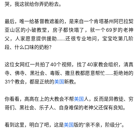
哭，我这就给你弄奶粉去。
最后，唯一给基督教遮羞的，是来自一个肯塔基州阿巴拉契
亚山区的小破教堂，房子都快塌了，就一个69岁的老神
父，人家愿意提供援助……还很专业地问，宝宝吃第几阶
段、什么口味的奶粉？
这位女网红一共拍了40个视频，找了40家教会组织，清真
寺、佛寺、黑社会、毒贩、撒旦教都愿意帮忙……拒绝她的
31个教会，都是正统的
美国
新教。
你看看，高高在上的大教会不帮
美国
人，反而是异教徒、穷
哥们、黑社会、乐子人、自身难保的老神父还保有良知。
看到这里，明白了吧，这是
美国
版的“亲不亲，阶级分”。