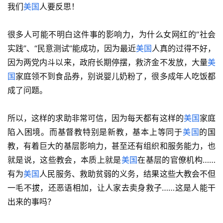
我们
美国
人要反思！
很多人可能不明白这件事的影响力，为什么女网红的“社会
实践”、“民意测试”能成功，因为最近
美国
人真的过得不好，
因为两党内斗以来，政府长期停摆，救济金不发放，大量
美
国
家庭领不到食品券，别说婴儿奶粉了，很多成年人吃饭都
成了问题。
所以，这样的求助非常可信，因为每天都有这样的
美国
家庭
陷入困境。而基督教特别是新教，基本上等同于
美国
的国
教，有着巨大的基层影响力，甚至还有组织和服务能力，也
就是说，这些教会，本质上就是
美国
在基层的官僚机构……
有为
美国
人民服务、救助贫弱的义务，结果这些大教会不但
一毛不拔，还恶语相加，让人家去卖身救子……这是人能干
出来的事吗？