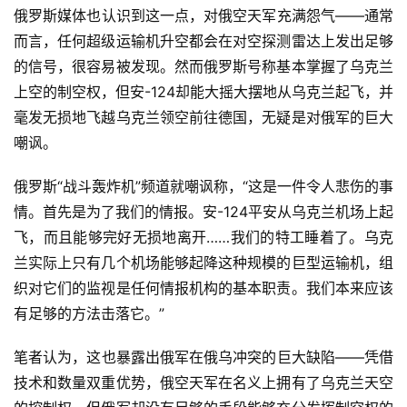
俄罗斯媒体也认识到这一点，对俄空天军充满怨气——通常
而言，任何超级运输机升空都会在对空探测雷达上发出足够
的信号，很容易被发现。然而俄罗斯号称基本掌握了乌克兰
上空的制空权，但安-124却能大摇大摆地从乌克兰起飞，并
毫发无损地飞越乌克兰领空前往德国，无疑是对俄军的巨大
嘲讽。
俄罗斯“战斗轰炸机”频道就嘲讽称，“这是一件令人悲伤的事
情。首先是为了我们的情报。安-124平安从乌克兰机场上起
飞，而且能够完好无损地离开……我们的特工睡着了。乌克
兰实际上只有几个机场能够起降这种规模的巨型运输机，组
织对它们的监视是任何情报机构的基本职责。我们本来应该
有足够的方法击落它。”
笔者认为，这也暴露出俄军在俄乌冲突的巨大缺陷——凭借
技术和数量双重优势，俄空天军在名义上拥有了乌克兰天空