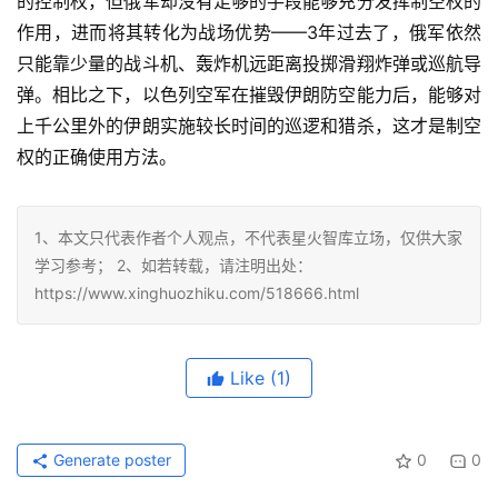
的控制权，但俄军却没有足够的手段能够充分发挥制空权的
作用，进而将其转化为战场优势——3年过去了，俄军依然
只能靠少量的战斗机、轰炸机远距离投掷滑翔炸弹或巡航导
弹。相比之下，以色列空军在摧毁伊朗防空能力后，能够对
上千公里外的伊朗实施较长时间的巡逻和猎杀，这才是制空
权的正确使用方法。
1、本文只代表作者个人观点，不代表星火智库立场，仅供大家
学习参考； 2、如若转载，请注明出处：
https://www.xinghuozhiku.com/518666.html
Like
(1)
Generate poster
0
0