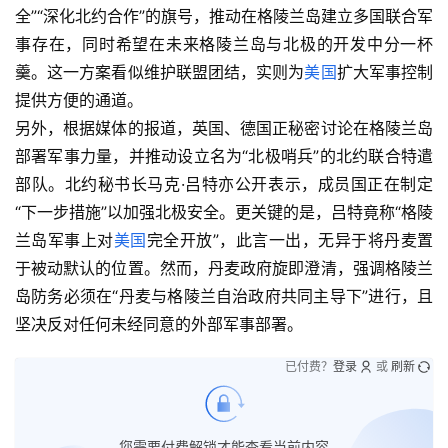
全”“深化北约合作”的旗号，推动在格陵兰岛建立多国联合军
事存在，同时希望在未来格陵兰岛与北极的开发中分一杯
羹。这一方案看似维护联盟团结，实则为
美国
扩大军事控制
提供方便的通道。
另外，根据媒体的报道，英国、德国正秘密讨论在格陵兰岛
部署军事力量，并推动设立名为“北极哨兵”的北约联合特遣
部队。北约秘书长马克·吕特亦公开表示，成员国正在制定
“下一步措施”以加强北极安全。更关键的是，吕特竟称“格陵
兰岛军事上对
美国
完全开放”，此言一出，无异于将丹麦置
于被动默认的位置。然而，丹麦政府旋即澄清，强调格陵兰
岛防务必须在“丹麦与格陵兰自治政府共同主导下”进行，且
坚决反对任何未经同意的外部军事部署。
已付费？
登录
或
刷新
您需要付费解锁才能查看当前内容