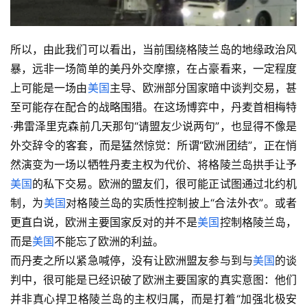
所以，由此我们可以看出，当前围绕格陵兰岛的地缘政治风
暴，远非一场简单的美丹外交摩擦，在占豪看来，一定程度
上可能是一场由
美国
主导、欧洲部分国家暗中谈判交易，甚
至可能存在配合的战略围猎。在这场博弈中，丹麦首相梅特
·弗雷泽里克森前几天那句“请盟友少说两句”，也显得不像是
外交辞令的客套，而是猛然惊觉：所谓“欧洲团结”，正在悄
然演变为一场以牺牲丹麦主权为代价、将格陵兰岛拱手让予
美国
的私下交易。欧洲的盟友们，很可能正试图通过北约机
制，为
美国
对格陵兰岛的实质性控制披上“合法外衣”。或者
更直白说，欧洲主要国家反对的并不是
美国
控制格陵兰岛，
而是
美国
不能忘了欧洲的利益。
而丹麦之所以紧急喊停，没有让欧洲盟友参与到与
美国
的谈
判中，很可能是已经识破了欧洲主要国家的真实意图：他们
并非真心捍卫格陵兰岛的主权归属，而是打着“加强北极安