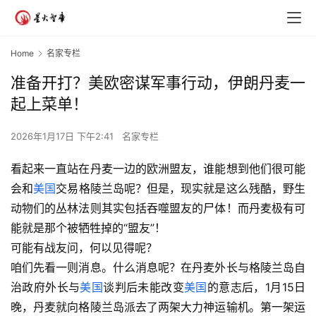
Home
名家专栏
准备开打？美欧密谋军事行动，伊朗丹麦一
起上菜单！
2026年1月17日 下午2:41
名家专栏
看起来一直站在丹麦一边的欧洲盟友，谁能想到他们很可能
会和
美国
交易格陵兰岛呢？但是，现实就是这么残酷，野生
动物们的丛林法则其实包括吞噬盟友的尸体！而丹麦极有可
能就是那个被牺牲掉的“盟友”！
可能有战友问，何以见得呢？
咱们先看一则消息。什么消息呢？在丹麦外长与格陵兰岛自
治政府外长与
美国
谈判后未能改变
美国
的意志后，1月15日
晚，丹麦就向格陵兰岛派去了两架大力神运输机。第一架运