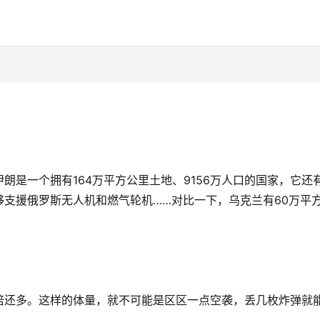
朗是一个拥有164万平方公里土地、9156万人口的国家，它还
支援俄罗斯无人机和燃气轮机……对比一下，乌克兰有60万平
倍还多。这样的体量，就不可能是区区一点空袭，丢几枚炸弹就