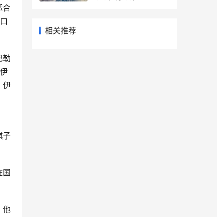
适合
一口
相关推荐
巴勒
了伊
，伊
棋子
在国
，他