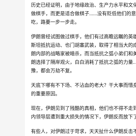
历史已经证明，由于地缘政治、生产力水平和文
做棋手，而更是适合做棋子……没有贬低他们的
吃，路要一步一步走。
伊朗曾经试图做过棋手，他们有过高瞻远瞩的英
斯坦抵抗运动、也门胡塞武装，取得了相当大的
朗内部的战略家被暗杀，而当抵抗之弧小弟们和
朗选择了隔岸观火，白白消耗了抵抗之弧的力量
豫，都会万劫不复。
天底下哪有不下场、不沾血的老大？干大事而惜
的重要原因。
现在，伊朗见到了残酷的真相，他们也不得不走
内领导层遭到重大损失的情况下，伊朗反而放下
有些人，对伊朗过于苛求，天天扯什么伊朗反击