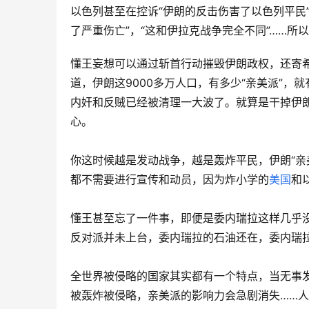
以色列甚至在控诉“伊朗的反击伤害了以色列平民”
了严重伤亡”，“这和伊拉克战争完全不同”……所
懂王妄想可以通过斩首行动摧毁伊朗政权，还寄
道，伊朗这9000多万人口，有多少“亲美派”
内奸和反贼已经被清理一大波了。就算是干掉伊
心。
你这时候越是发动战争，越是轰炸平民，伊朗“亲
都不需要进行宣传和动员，因为炸小学的
美国
和
懂王甚至忘了一件事，即便是委内瑞拉这样几乎
反对派并未上台，委内瑞拉的石油还在，委内瑞
全世界被侵略的国家其实都有一个特点，当无事
被轰炸被侵略，亲美派的影响力会急剧消失……