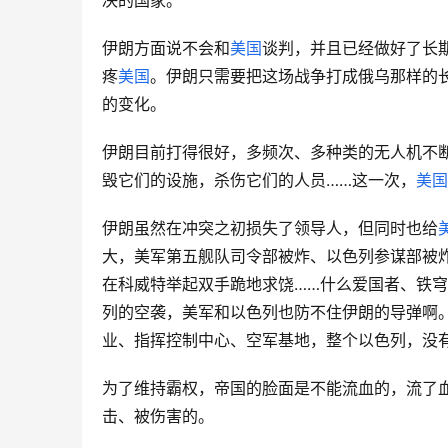
决的国家。
伊朗方面说不会和
美国
谈判，并且已经做好了长
疼
美国
。伊朗只需要把这场战争打成俄乌那样的
的变化。
伊朗目前打得很好，多频次、多种类的无人机不
毁它们的设施，杀伤它们的人员……这一次，
美国
伊朗虽然在冲突之初损失了领导人，但同时也给
大，美军第五舰队司令部被炸、以色列参谋部被
在科威特举起双手跪地求饶……什么爱国者、铁
列的空袭，美军和以色列也防不住伊朗的导弹啊
业、指挥控制中心、空军基地，整个以色列，没
为了维持霸权，帝国的脸面是不能流血的，流了
击、被伤害的。