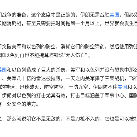
期战争的准备，这个态度才是正确的，伊朗无需战胜
美国
，但必
长期消耗战，甚至只需要把时间拖到一个月以上，世界就会发生
断突破美军和以色列的防空，消耗它们的防空弹药，然后使用弹
和以色列再也不能掩耳盗铃说“无人伤亡” 。
美国
和以色列造成了巨大的杀伤，美军和以色列并没有想象中那
炸、美军几十亿的雷达被摧毁，一天之内美军摔了三架战机，飞
穹的神话，迅速破灭，防空防空，十防九空，伊朗防不住
美国
和以
。伊朗对以色列的打击尤其有效，打击目标涵盖了军事中心、国
有一处安全的地方。
血，那么就说明它不是无敌的，不是刀枪不入的，它也是可以被