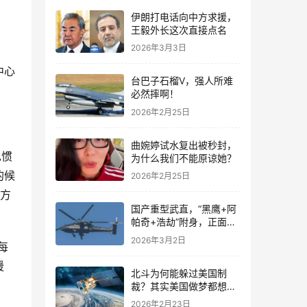
伊朗打电话向中方求援，
王毅外长这次直接点名
2026年3月3日
中心
台巴子石榴V，强人所难
必然摔啊！
2026年2月25日
曲婉婷试水复出被秒封，
见惯
为什么我们不能原谅她？
的候
2026年2月25日
抗方
国产重型武直，“黑鹰+阿
帕奇+浩劫”附身，正面能
抗23mm炮弹
2026年3月2日
每
援
北斗为何能躲过美国制
裁？其实美国做梦都想制
裁，但却根本不敢管
2026年2月23日