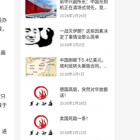
前中兴副所长：中国光刻
机正在清场式领先，竞争
对手连汤都喝不上
2026年2月26日
没办
候，
一战灭伊朗？这些因素决
定了事情没那么简单
2026年3月2日
旦画
中国刚砸下5.4亿美元，
塔利班转头撕毁合同，阿
富汗到底在打什么算盘？
2026年3月1日
德国高层，突然对华放狠
话！
”只
2026年2月28日
敢于
卖国死路一条！
，进
2026年2月22日