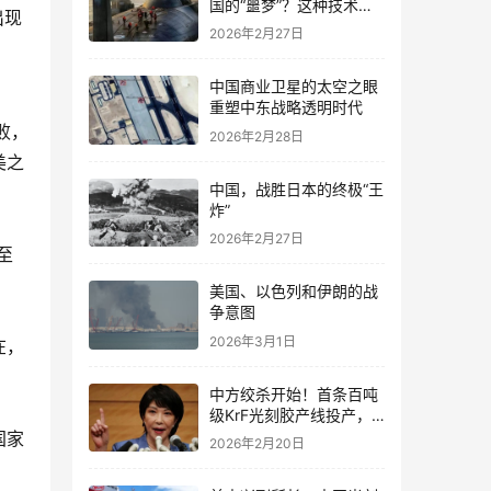
国的“噩梦”？这种技术到
出现
底有多强？
2026年2月27日
中国商业卫星的太空之眼
重塑中东战略透明时代
败，
2026年2月28日
美之
中国，战胜日本的终极“王
炸”
2026年2月27日
至
美国、以色列和伊朗的战
争意图
2026年3月1日
在，
中方绞杀开始！首条百吨
级KrF光刻胶产线投产，
日媒慌了：我们愿意卖
国家
2026年2月20日