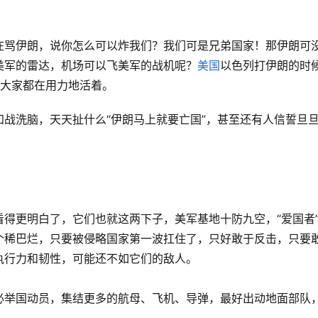
在骂伊朗，说你怎么可以炸我们？我们可是兄弟国家！那伊朗可
美军的雷达，机场可以飞美军的战机呢？
美国
以色列打伊朗的时
…大家都在用力地活着。
知战洗脑，天天扯什么“伊朗马上就要亡国”，甚至还有人信誓旦
得更明白了，它们也就这两下子，美军基地十防九空，“爱国者
个稀巴烂，只要被侵略国家第一波扛住了，只好敢于反击，只要
执行力和韧性，可能还不如它们的敌人。
必举国动员，集结更多的航母、飞机、导弹，最好出动地面部队