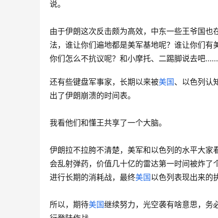
说。
由于伊朗这次反击颇为高效，中东一些王爷国也
法，谁让你们遍地都是美军基地呢？谁让你们有
你们怎么不抗议呢？和小摩托、二踢脚说去吧…
还有些键盘军事家，长期以来被
美国
、以色列认
出了伊朗崩溃的时间表。
我看他们和懂王共享了一个大脑。
伊朗拉不拉胯不清楚，美军和以色列的水平大家看
会乱射弹药，价值几十亿的雷达第一时间被炸了
进行长期的消耗战，最终
美国
以色列表现出来的
所以，期待
美国
继续努力，光空袭有啥意思，务