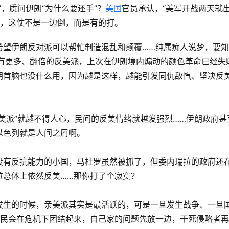
，质问伊朗“为什么要还手”？
美国
官员承认，“美军开战两天就
以，这仗不是一边倒，而是有的打。
希望伊朗反对派可以帮忙制造混乱和颠覆……纯属痴人说梦，要知
，就有更多、翻倍的反美派，上次在伊朗境内煽动的颜色革命已经失
朗首脑也没什么用，因为越是这样，越能引发同仇敌忾、坚决反
美派”就越不得人心，民间的反美情绪就越发强烈……伊朗政府甚
以色列就是人间之屑啊。
没有反抗能力的小国，马杜罗虽然被抓了，但委内瑞拉的政府还
拉总体上依然反美……那你打了个寂寞？
发生的时候，亲美派其实是最活跃的，可是一旦发生战争、一旦
人民会在危机下团结起来，自己家的问题先放一边，干死侵略者再