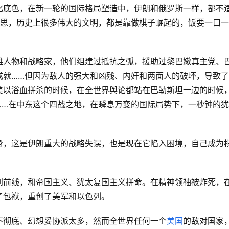
化底色，在新一轮的国际格局塑造中，伊朗和俄罗斯一样，都不
意思，历史上很多伟大的文明，都是靠做棋子崛起的，饭要一口
雄人物和战略家，他们组建过抵抗之弧，援助过黎巴嫩真主党、
成就……但因为敌人的强大和凶残、内奸和两面人的破坏，导致
美以浴血拼杀的时候，在全世界舆论都站在巴勒斯坦一边的时候
……在中东这个四战之地，在瞬息万变的国际局势下，一秒钟的犹
身，这是伊朗重大的战略失误，也是现在它陷入困境，自己成为
到前线，和帝国主义、犹太复国主义拼命。在精神领袖被炸死，
了包袱，重创了美军和以色列。
不彻底、幻想妥协派太多，然而全世界任何一个
美国
的敌对国家