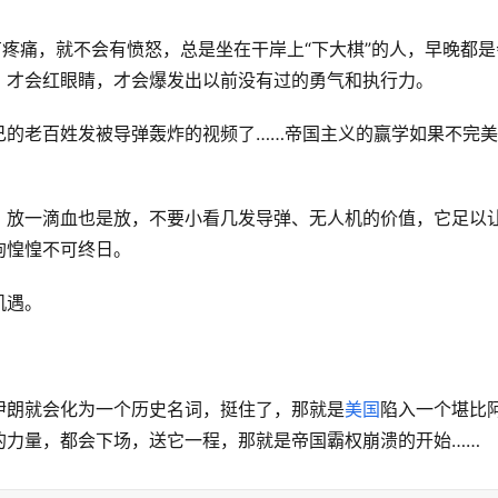
有疼痛，就不会有愤怒，总是坐在干岸上“下大棋”的人，早晚都是
，才会红眼睛，才会爆发出以前没有过的勇气和执行力。
己的老百姓发被导弹轰炸的视频了……帝国主义的赢学如果不完
，放一滴血也是放，不要小看几发导弹、无人机的价值，它足以
狗惶惶不可终日。
机遇。
伊朗就会化为一个历史名词，挺住了，那就是
美国
陷入一个堪比
的力量，都会下场，送它一程，那就是帝国霸权崩溃的开始……