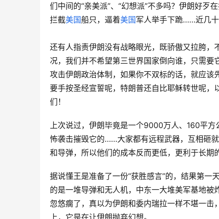
们中间的“亲美派”、“幻想派”不多吗？伊朗好歹
拦截
美国
船只，逼着
美国
军人举手下跪……近几
还有人指责伊朗没有战略眼光，既骄傲又拉胯，不
况，我们并不希望第三世界国家倒向谁，只需要它
攻击伊朗政治体制，如果你不双标的话，就应该
要手按圣经宣誓呢，特朗普还自比耶稣转世呢，
们！
上次说过，伊朗毕竟是一个9000万人、160
怖袭击摧毁它的……大家都有远程武器，互相砸就
和导弹，所以他们的成本反而更低，更利于长期
据说懂王是准备了一份“获胜感言”的，结果第一
的是一堆导弹和无人机，中东一大堆美军基地被炸
忽悠瘸了，真以为伊朗和委内瑞拉一样不堪一击
上，它是在让伊朗抛弃幻想。