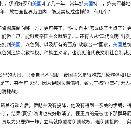
在打，伊朗好歹和
美国
斗了几十年，常年抓
美国
特工，炸美军基地
十年，放在全世界范围内，能反美反成这样的，有几个？
肯彻底倒向哪一方，更可笑了，“独立自主”怎么成了黑点了？
们做自己、能够反帝国主义就够了……还有人从“现代文明”出发
先批判
美国
、以色列、以及所有的西方“政教合一”国家，
美国
总
以色列还搞宗教神权、种族主义呢，也没见谁代表文明社会制裁
平方公里的大国，只要自己不屈服，帝国主义是很难靠几枚炸弹和几
是了，甚至可以说，因为伊朗长期偏科，致力于搞“小摩托”无人
的消耗战。
天斩首行动之后，伊朗并没有投降，他没有得到一亲美的伊朗，
了，结果“赢学”演讲也只好取消了。懂王真的是被底下那群马
，真以为只要炸一炸，立马就能颠覆伊朗政权，逼伊朗投降……