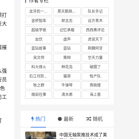
作者专栏
龙牙的一座山
黑天鹅商业情报站
队长手记
须打
金桥智库
郎言志
远方青木
巨大
超级学爸
记忆承载
西西弗评论
血饮
虚声
虎说天下
道摧
蓝钻故事
蓝钻
荆棘阿甘
良文师
策辩
空天力量
科大烽火
种花岛
破圈了
么强
石江月防务观察
猫哥
牲产队
行员
牧之野
牛弹琴
燕梳楼
色
熔岩往事
清水君
海上客
防工
热门
最新
随机
打
中国无轴泵推技术成了美