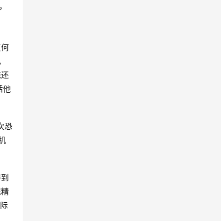
，
更何
，
统还
活他
次恐
机
得到
屁精
实际