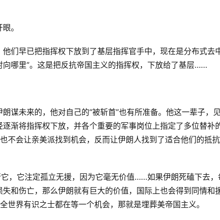
开眼。
，他们早已把指挥权下放到了基层指挥官手中，现在是分布式去
射向哪里”。这是把反抗帝国主义的指挥权，下放给了基层……
朗谋未来的，他对自己的“被斩首”也有所准备。他这一辈子，
经逐渐将指挥权下放，并各个重要的军事岗位上指定了多位替补
，也不会让亲美派找到机会，反而让伊朗人找到了适合他们的抵
帮它，它注定孤立无援，因为它毫无价值……如果伊朗死磕下去，
损失和伤亡，那么伊朗就有巨大的价值，国际上也会得到同情和
。全世界有识之士都在等一个机会，那就是埋葬美帝国主义。