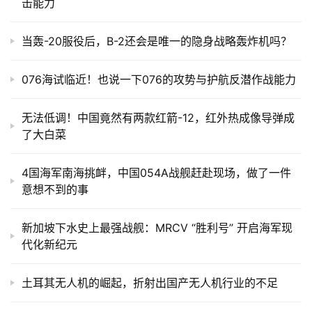
击能力
当轰-20服役后，B-2还会是唯一的隐身战略轰炸机吗？
076海试临近！也说一下076的攻势与护航反潜作战能力
无法低调！中国竟然有两款红箭-12，红外热成像导弹成
了大白菜
4国海军南海挑衅，中国054A战舰赶赴现场，做了一件
意想不到的事
新加坡下水史上最强战舰：MRCV “胜利号” 开启海军现
代化新纪元
土耳其无人机的崛起，折射出国产无人机行业的不足