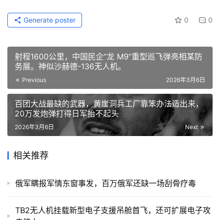
Generate poster
0
0
射程1600公里，中国民企“龙 M9”重型巡飞弹亮相某防
务展。神似沙赫德-136无人机。
Previous
2026年3月6日
百团大战最缺的武器，黄崖洞兵工厂靠笨办法造出来，
20万发炮弹打得日军抬不起头
2026年3月6日
Next
相关推荐
俄军瞒报军情东窗事发，百万俄军还缺一场刮骨疗毒
TB2无人机挂载新型电子支援吊舱首飞，还可扩展电子攻