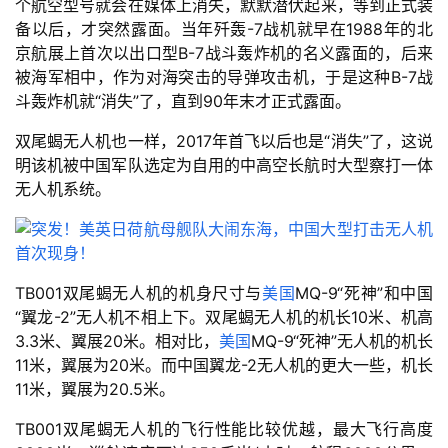
个航空型号就会在媒体上消失，默默潜伏起来，等到正式装
备以后，才突然露面。当年歼轰-7战机就早在1988年的北
京航展上首次以出口型B-7战斗轰炸机的名义露面的，后来
被海军相中，作为对海突击的导弹攻击机，于是这种B-7战
斗轰炸机就“消失”了，直到90年末才正式露面。
双尾蝎无人机也一样，2017年首飞以后也是“消失”了，这说
明该机被中国军队选定为自用的中高空长航时大型察打一体
无人机系统。
TB001双尾蝎无人机的机身尺寸与
美国
MQ-9“死神”和中国
“翼龙-2”无人机不相上下。双尾蝎无人机的机长10米、机高
3.3米、翼展20米。相对比，
美国
MQ-9“死神”无人机的机长
11米，翼展为20米。而中国翼龙-2无人机的更大一些，机长
11米，翼展为20.5米。
TB001双尾蝎无人机的飞行性能比较优越，最大飞行高度