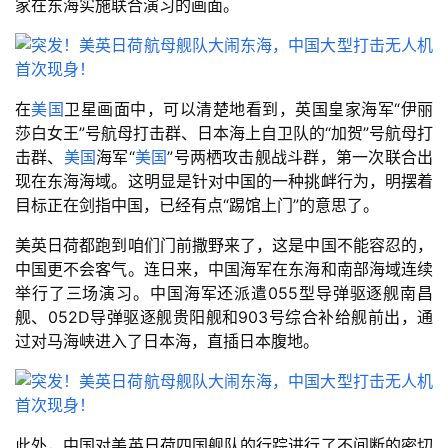
家在东海实施联合演习的画面。
在
美国
卫星画面中，可以清楚地看到，英国皇家海军“伊丽
莎白女王”号航母打击群、日本海上自卫队的“加贺”号航母打
击群、
美国
海军“
美国
”号两栖攻击舰战斗群，第一次联合出
现在东海海域。这明显是针对中国的一种挑衅行为，明摆着
目标正在剑指中国，已经有点“踢馆上门”的意思了。
美英日荷都跑到咱们门前撒野来了，这是中国不能容忍的，
中国更不会客气。连日来，中国海军在东海和南部海域连续
举行了三场演习。中国海军还派遣055型导弹驱逐舰南昌
舰、052D导弹驱逐舰贵阳舰和903号综合补给舰前出，通
过对马海峡进入了日本海，直插日本腹地。
此外，中国对美英日荷四国舰队的行踪进行了不间断的密切