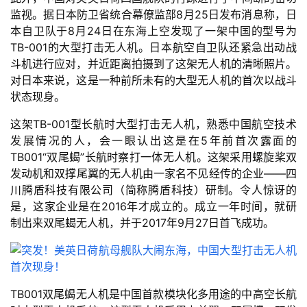
监视。据日本防卫省统合幕僚监部8月25日发布消息称，日
本自卫队于8月24日在东海上空发现了一架中国的型号为
TB-001的大型打击无人机。日本航空自卫队还紧急出动战
斗机进行应对，并近距离拍摄到了这架无人机的清晰照片。
对日本来说，这是一种前所未有的大型无人机的首次以战斗
状态现身。
这架TB-001型长航时大型打击无人机，熟悉中国航空技术
发展情况的人，会一眼认出这是在5年前首次露面的
TB001“双尾蝎”长航时察打一体无人机。这架采用螺旋桨双
发动机和双撑尾翼的无人机由一家名不见经传的企业——四
川腾盾科技有限公司（简称腾盾科技）研制。令人惊讶的
是，这家企业是在2016年才成立的。成立一年时间，就研
制出来双尾蝎无人机，并于2017年9月27日首飞成功。
TB001双尾蝎无人机是中国首款模块化多用途的中高空长航