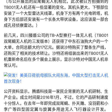
（与公开展出的双尾蝎无人机相比，此次被日方拍摄到的
TB001无人机还有一些显著的变化，其机头更大，下颚部位
安装了一个大型雷达天线罩，机身下方有两个光电转塔，机
身下方后部还安装有一个长条大带状设备，这应该是一部合
成孔径侦察雷达。）
前几天，四川滕盾公司的TB-A型察打一体无人机（TB001
双尾蝎无人机的三发版本）还获得了中东石油狗大户的一个
大单，合同总额大约17亿元。据说沙特购买了整条生产线，
还购买了相关的技术转让。沙特还将组装出来的TB001无人
机重新命名后在多个展会上展示，显示沙特对中国无人机非
常认可。
公开资料显示，腾盾科技是一家民企背景的无人机研制、生
产企业。成立时间是2016年1月，不过，它的产品研制速度
十分惊人，在去年一年即完成双尾蝎、扑天雕、没羽箭和小
李广等四型固定翼与旋翼多用途无人飞行器设计开发。