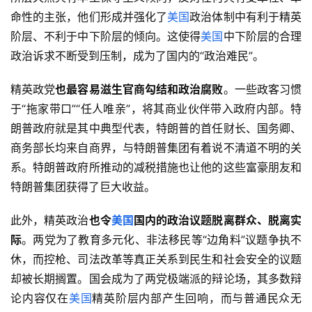
命性的主张，他们形成并强化了
美国
政治体制中有利于精英
阶层、不利于中下阶层的倾向。这使得
美国
中下阶层的合理
政治诉求不断受到压制，成为了国内的“政治难民”。
精英政党
也最容易滋生官商勾结和政治腐败
。一些政客习惯
于“拖家带口”“任人唯亲”，将其商业伙伴带入政府内部。特
朗普政府就是其中典型代表，特朗普的首任财长、国务卿、
商务部长均来自商界，与特朗普集团有着说不清道不明的关
系。特朗普政府所推动的减税措施也让他的这些富豪朋友和
特朗普集团获得了巨大收益。
此外，精英政治
也令
美国
国内的政治议题脱离群众、脱离实
际
。两党为了教育多元化、非法移民等“边角料”议题争执不
休，而控枪、司法改革等真正关系到民生和社会安全的议题
却被长期搁置。国会成为了两党极端派的辩论场，其多数辩
论内容仅在
美国
精英阶层内部产生回响，而与普通民众无