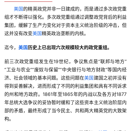
美国
的精英政党并非一日建成的，而是通过多次政党重
组才不断得以强化。多次政党重组通过调整政党背后的利益
集团，缓解了生产力变化对于资本主义统治阶级的冲击，但
这并没有改变
美国
精英政治垄断的内核。
迄今，
美国
历史上已出现六次规模较大的政党重组。
前三次政党重组发生在19世纪，争议焦点是“联邦与地方”
“工业与农业”“废奴与保留”“中央银行与地方财政”等国内经
济、社会领域的基本问题。这些问题在
美国
建国之初并没有
得到妥善解决，进而形成了不同的利益集团和具有不同诉求
的州和地方政府。1861年至1865年的内战以及各方对1877
年总统大选争议的妥协暂时缓和了这些资本主义统治阶层内
部的矛盾，最终形成了当今民主、共和两大精英党的大致架
构。