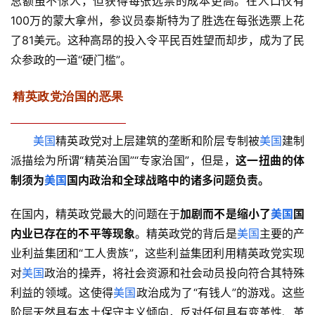
总额虽不惊人，但获得每张选票的成本更高。在人口仅有
100万的蒙大拿州，参议员泰斯特为了胜选在每张选票上花
了81美元。这种高昂的投入令平民百姓望而却步，成为了民
众参政的一道“硬门槛”。
精英政党治国的恶果
美国
精英政党对上层建筑的垄断和阶层专制被
美国
建制
派描绘为所谓“精英治国”“专家治国”，但是，
这一扭曲的体
制须为
美国
国内政治和全球战略中的诸多问题负责。
在国内，精英政党最大的问题在于
加剧而不是缩小了
美国
国
内业已存在的不平等现象
。精英政党的背后是
美国
主要的产
业利益集团和“工人贵族”，这些利益集团利用精英政党实现
对
美国
政治的操弄，将社会资源和社会动员投向符合其特殊
利益的领域。这使得
美国
政治成为了“有钱人”的游戏。这些
阶层天然具有本土保守主义倾向，反对任何具有变革性、革