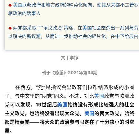
美国
联邦政府和地方政府的精英化倾向，使其从来都不是普罗
◆
箱政治的话事人
两党都采取了“争议政治”策略，在
美国
社会塑造出一系列与劳
◆
以解决的新议题，从而进一步推动社会的碎片化，在中下阶层内
文丨李铮
刊于《瞭望》2021年第34期
　　在西方，“党”是指议会里政客们拉帮结派形成的小圈
子，与中文里的“朋党”同义。不过，对比
美国
政党与欧洲政
党可以发现，
19世纪后
美国
始终没有形成比较强大的社会
主义政党，也始终没有出现大众党。
美国
的两大政党，始终
都是精英党——将大众的政治参与限定在了十分狭小的时空
里。