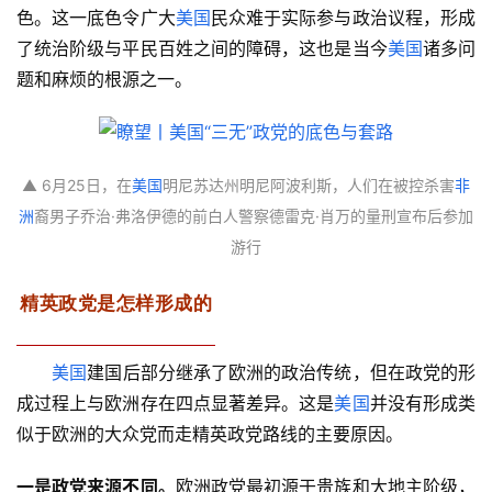
色。这一底色令广大
美国
民众难于实际参与政治议程，形成
了统治阶级与平民百姓之间的障碍，这也是当今
美国
诸多问
题和麻烦的根源之一。
▲ 6月25日，在
美国
明尼苏达州明尼阿波利斯，人们在被控杀害
非
洲
裔男子乔治·弗洛伊德的前白人警察德雷克·肖万的量刑宣布后参加
游行
精英政党是怎样形成的
美国
建国后部分继承了欧洲的政治传统，但在政党的形
成过程上与欧洲存在四点显著差异。这是
美国
并没有形成类
似于欧洲的大众党而走精英政党路线的主要原因。
一是政党来源不同。
欧洲政党最初源于贵族和大地主阶级，