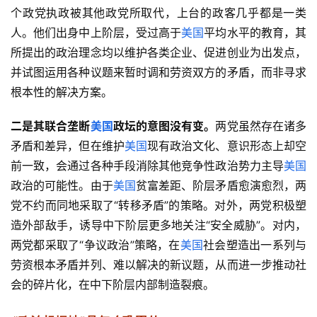
个政党执政被其他政党所取代，上台的政客几乎都是一类
人。他们出身中上阶层，受过高于
美国
平均水平的教育，其
所提出的政治理念均以维护各类企业、促进创业为出发点，
并试图运用各种议题来暂时调和劳资双方的矛盾，而非寻求
根本性的解决方案。
二是其联合垄断
美国
政坛的意图没有变。
两党虽然存在诸多
矛盾和差异，但在维护
美国
现有政治文化、意识形态上却空
前一致，会通过各种手段消除其他竞争性政治势力主导
美国
政治的可能性。由于
美国
贫富差距、阶层矛盾愈演愈烈，两
党不约而同地采取了“转移矛盾”的策略。对外，两党积极塑
造外部敌手，诱导中下阶层更多地关注“安全威胁”。对内，
两党都采取了“争议政治”策略，在
美国
社会塑造出一系列与
劳资根本矛盾并列、难以解决的新议题，从而进一步推动社
会的碎片化，在中下阶层内部制造裂痕。