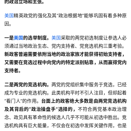
的政治立场和主张。
美国
精英政党的强化及其“政治根据地”能够巩固有着多种原
因。
一是
美国
的选举制度。
美国
采取的两党初选制度让参选人必
须通过当地政治生态、党内支持者、党竞选机构三重考验。
新政客普遍需要依附当地的政治家族才能获得初始支持者，
又需要在竞选过程中向党内的特定派别贴靠，从而赢得党内
支持者。
二是两党的竞选机构。
两党的党组织集中服务于竞选，已经
成为专业的竞选机构。此类机构平时不引人注目，但却起着
“看门人”的作用。
台面上的政客绝大多数是由两党竞选机构
及其背后的“政治操盘手”选择的，
不符合两党基本政治理
念、政见具有革命性的候选人几乎不可能从初选中胜出。竞
选机构具有巨大能量，不仅会在初选中发挥关键作用，也是