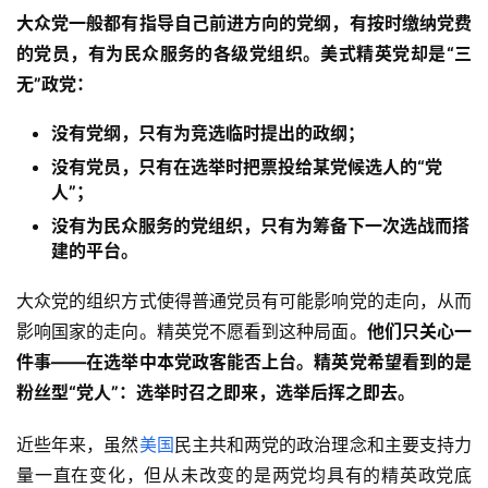
大众党一般都有指导自己前进方向的党纲，有按时缴纳党费
的党员，有为民众服务的各级党组织。
美式精英党却是“三
无”政党：
没有党纲，只有为竞选临时提出的政纲；
没有党员，只有在选举时把票投给某党候选人的“党
人”；
没有为民众服务的党组织，只有为筹备下一次选战而搭
建的平台。
大众党的组织方式使得普通党员有可能影响党的走向，从而
影响国家的走向。精英党不愿看到这种局面。
他们只关心一
件事——在选举中本党政客能否上台。精英党希望看到的是
粉丝型“党人”：选举时召之即来，选举后挥之即去。
近些年来，虽然
美国
民主共和两党的政治理念和主要支持力
量一直在变化，但从未改变的是两党均具有的精英政党底