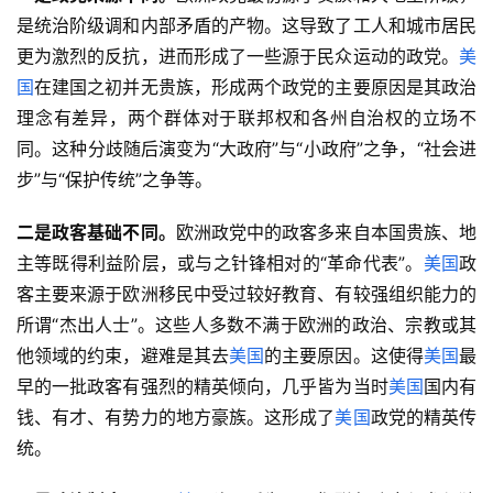
是统治阶级调和内部矛盾的产物。这导致了工人和城市居民
更为激烈的反抗，进而形成了一些源于民众运动的政党。
美
国
在建国之初并无贵族，形成两个政党的主要原因是其政治
理念有差异，两个群体对于联邦权和各州自治权的立场不
同。这种分歧随后演变为“大政府”与“小政府”之争，“社会进
步”与“保护传统”之争等。
二是政客基础不同。
欧洲政党中的政客多来自本国贵族、地
主等既得利益阶层，或与之针锋相对的“革命代表”。
美国
政
客主要来源于欧洲移民中受过较好教育、有较强组织能力的
所谓“杰出人士”。这些人多数不满于欧洲的政治、宗教或其
他领域的约束，避难是其去
美国
的主要原因。这使得
美国
最
早的一批政客有强烈的精英倾向，几乎皆为当时
美国
国内有
钱、有才、有势力的地方豪族。这形成了
美国
政党的精英传
统。