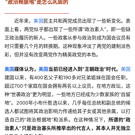
“政治根据地”是怎么巩固的
　　近年来，
美国
民主共和两党成员出现了一些新变化。表
面上看，两党似乎都出现了一些所谓“政治素人”，即一些缺
乏政治履历的新人。一些政客从参与政治到成为国会议员有
时只需要几个月的转换期。这种现象冲淡了两党的建制派色
彩，但并没有改变两党作为精英政党的本色。
美国
媒体认为，
美国
当前已经进入到“王朝政治”时代。
美国
建国以来，有400名父子和190多对兄弟姐妹在国会任职，
超过700个家庭在国会拥有两名以上议员。在地方政坛，这
种“世袭政治”更为明显，一些地方已经成为少数家族的“自留
地”。2000年小布什胜选以来，几乎每任总统和副总统的候
选人都试图将其政治影响力传递给其子女或其他亲属，以打
造自己的“政治根据地”和派系。在这种情况下，
所谓的“政
治素人”只是政治寡头所推举出的代言人，其本人并无独立