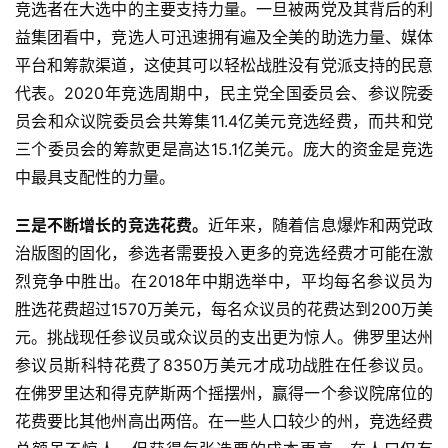
竞选者在大选中的主要支持力量。一旦被两党及其背后的利
益集团看中，竞选人可迅速拥有遍及全美的助选力量、媒体
平台和筹款渠道，这使其可以轻松战胜没有党派支持的民意
代表。2020年竞选周期中，民主党全国委员会、参议院委
员会和众议院委员会共筹集11.4亿美元竞选经费，而共和党
三个委员会的筹款更是高达15.1亿美元。庞大的资金是竞选
中最具支配性的力量。
三是不断增长的竞选花费。
近年来，随着信息爆炸和两党政
治版图的固化，参选者需要投入更多的竞选经费才可能在激
烈竞争中胜出。在2018年中期选举中，平均每名参议员为
胜选花费超过1570万美元，每名众议员的花费达到200万美
元。挑战现任参议员或众议员的支出更为惊人。佛罗里达州
参议员斯科特花费了8350万美元才成功战胜在任参议员。
在佛罗里达和得克萨斯两个摇摆州，赢得一个参议院席位的
花费要比其他州高出两倍。在一些人口较少的州，竞选经费