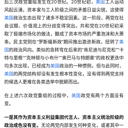
后三次政党重组发生在20世纪。20世纪初，
美国
工人运动
风起云涌，资本家与工人阶级之间的矛盾日益尖锐，这使得
美国
政治生态出现了诸多不稳定因素。这一阶段，两党在社
会议题、价值观上的分歧变得突出。共和党在20世纪初采
取了极端市场化的做法，酿成了资本市场的严重泡沫和大萧
条。民主党则在“罗斯福新政”期间推出激进新政，扭转了
美
国
的政治风向。类似的急转弯在后来的“肯尼迪与尼克松”“卡
特与里根”“克林顿与小布什”“奥巴马与特朗普”的政权更迭中
均多次出现，已经成为
美国
政治的一种惯例。但与此同时，
美国
的两党结构却没有发生根本性变化，没有得到两党支持
的候选人更难在各类选举中脱颖而出。
在上述六次政党重组的过程中，
美国
政党有两个方面没有
变。
一是其作为资本主义利益集团代言人、资本主义统治阶级的
政治成色没有变。
无论两党内部发生何种变化，或者其中一