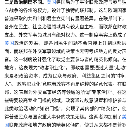
三是政治制度不同。
美国
建国后为了平衡联邦政府与参与独
立战争的各州的权力，设计了独特的联邦制。这与欧洲国家
普遍采取的共和制和君主立宪制有显著差异。在联邦制下，
各州在民生、社会治理领域具有较大自主权，而联邦在财政
支出、外交军事领域具有绝对权力。这一制度事实上造成了
美国
政治的割裂，即各州民生问题不会直接上升到联邦层
面，而联邦在外交军事领域的决策也无需考虑地方的反对声
音。这一制度设计强化了政党主要参与者的精英化倾向。在
地方，这表现为“政客职业化”，即政客需要通过大量“走动”
来累积政治资本，成为民众与政府、利益集团之间的“中间
人”。“政客职业化”意味着政客不再是纯粹的民意代表。在联
邦，这表现为外交军事经济等领域的所谓“专家治国”。在这
些需要较高专业门槛的领域，政客通过故意设置和维护参与
此类政治活动的“知识门槛”，实现了其内部的“精英化”，使
得普通民众与国家重大事务的决策无缘。这两者均加剧了
美
国
联邦政府和地方政府的精英化倾向，使其从来都不是普罗