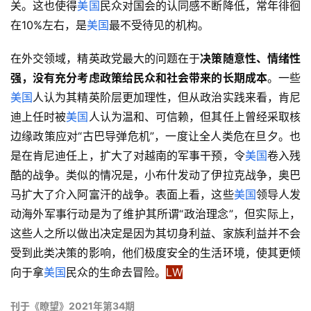
关。这也使得
美国
民众对国会的认同感不断降低，常年徘徊
在10%左右，是
美国
最不受待见的机构。
在外交领域，精英政党最大的问题在于
决策随意性、情绪性
强，没有充分考虑政策给民众和社会带来的长期成本
。一些
美国
人认为其精英阶层更加理性，但从政治实践来看，肯尼
迪上任时被
美国
人认为温和、可信赖，但其任上曾经采取核
边缘政策应对“古巴导弹危机”，一度让全人类危在旦夕。也
是在肯尼迪任上，扩大了对越南的军事干预，令
美国
卷入残
酷的战争。类似的情况是，小布什发动了伊拉克战争，奥巴
马扩大了介入阿富汗的战争。表面上看，这些
美国
领导人发
动海外军事行动是为了维护其所谓“政治理念”，但实际上，
这些人之所以做出决定是因为其切身利益、家族利益并不会
受到此类决策的影响，他们极度安全的生活环境，使其更倾
向于拿
美国
民众的生命去冒险。
LW
刊于《瞭望》2021年第34期