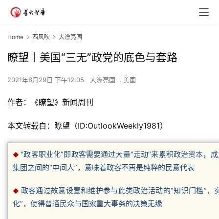
Home
西风吹
大漂亮国
瞭望丨美国“三无”政党的底色与套路
2021年8月29日 下午12:05
大漂亮国
,
美国
作者：《瞭望》新闻周刊
本文转载自：瞭望（ID:OutlookWeekly1981）
“政客职业化”即政客需要通过大量“走动”来累积政治资本，
◆
集团之间的“中间人”，意味着政客不再是纯粹的民意代表
政客通过故意设置和维护参与此类政治活动的“知识门槛”，
◆
化”，使得普通民众与国家重大事务的决策无缘