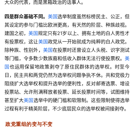
大众的代表，而是黑箱政治的话事人。
四是群众基础不同。
美国
选举制度虽然标榜民主、公正，但
其设定的参与门槛比欧洲更高，有天然的阶层、种族歧视。
建国之初，
美国
规定只有21岁以上、拥有土地的白人男性才
有投票权，这让
美国
政党从一开始就成为纯粹的白人政党。
除种族、性别外，
美国
在投票时还曾设立人头税、识字测试
等门槛，令多数少数族裔和低收入群体无法行使投票权。
美
国
也运用保留地政策剥夺了原住民群体的选举权。时至今
日，民主共和两党仍然为选举权问题争执不休。共和党极力
阻挠扩大选举权和提升选举的便利性，反对邮寄选票、增设
投票站、允许刑满释放者投票、延长投票时间等，试图维持
甚至扩大
美国
选举中的硬门槛和软限制。这些限制使得选举
过程有利于精英阶层，不少底层民众的选举权被间接剥夺。
政党重组的变与不变