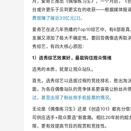
月，爱奇艺推出《偶像练习生》，一个月后，《创
台或许更乐于见到更实在的收获——根据媒体报
费就赚了接近30亿元[2]。
爱奇艺在这几年热播的Top10综艺中，有6部是
发展又添加了极大不确定性。要回答偶像选秀取
秀综艺，有四大核心原因：
1）选秀综艺效果好，最能钩住观众情绪
选秀的本质，就是让观众站队。
首先，选秀综艺以选拔过程的竞技排名、胜出淘
面，为各自偶像站队的竞争体系更容易让粉丝共
过，甚至出现了粉丝抢手机投票的情况。
无论是《偶像练习生》还是《创造101》都充分
司供应选手+观众票选”新套路。相比20年前的
限，更有效提高节目的观赏和竞技性。