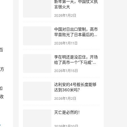
新年第一天，中国仗义执
言很火大
2026年1月2日
中国对日出口管制，高市
早苗败光了日本最后的国
运
2026年1月11日
百
李在明还是没忍住，开场
给了高市一个“下马威”，
还特意提到中国
个方
2026年1月15日
达利安的4号舰长度能够
如
达到360米吗？
收
2026年1月2日
灭亡是必然的！
了
2026年1月10日