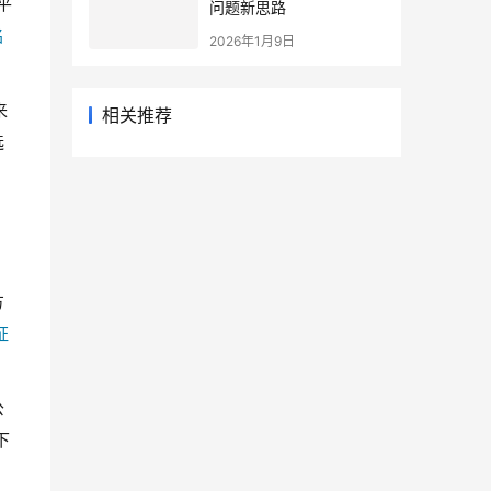
平
问题新思路
名
2026年1月9日
来
相关推荐
选
方
证
公
下