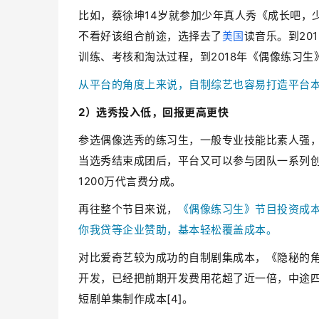
比如，蔡徐坤14岁就参加少年真人秀《成长吧，少年
不看好该组合前途，选择去了
美国
读音乐。到20
训练、考核和淘汰过程，到2018年《偶像练习
从平台的角度上来说，自制综艺也容易打造平台
2）选秀投入低，回报更高更快
参选偶像选秀的练习生，一般专业技能比素人强
当选秀结束成团后，平台又可以参与团队一系列
1200万代言费分成。
再往整个节目来说，
《偶像练习生》节目投资成本
你我贷等企业赞助，基本轻松覆盖成本。
对比爱奇艺较为成功的自制剧集成本，《隐秘的
开发，已经把前期开发费用花超了近一倍，中途四
短剧单集制作成本[4]。