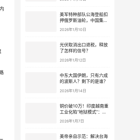
内
美军特种部队公海登船扣
押俄罗斯油轮，中国集装
箱武装船早有准备？
2026年1月10日
光伏取消出口退税，释放
了怎样的信号？
流
2026年1月12日
路
中东大国伊朗，只有六成
的波斯人？剩下的是谁？
2026年1月14日
铜价破10万！印度越南重
工业化陷“地狱模式”：中
国当年抄底的历史红利，
2026年1月7日
再也复刻不了
美帝亲自示范：解决台海