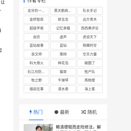
作者专栏
仅让
一
龙牙的一座山
黑天鹅商业情报站
队长手记
金桥智库
郎言志
远方青木
超级学爸
记忆承载
西西弗评论
通
血饮
虚声
虎说天下
蓝钻故事
蓝钻
荆棘阿甘
过
良文师
策辩
空天力量
，
科大烽火
种花岛
破圈了
石江月防务观察
猫哥
牲产队
牧之野
牛弹琴
燕梳楼
熔岩往事
清水君
海上客
热门
最新
随机
赖清德铤而走险修法，解