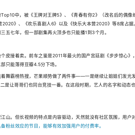
op10中，被《王牌对王牌5》、《青春有你2》（改名后的偶像
2020》、《欢乐喜剧人6》以及《快乐大本营2020》等8席占据
三五七年，但一部剧集再火顶多也只能播1到3个月。
个皮接着卖。前车之鉴是2011年最火的国产宫廷剧《步步惊心》
部只能落得豆瓣4.5分下场。
跳着舞霸榜热搜，芒果顺势做了两件事——一是继续让姐姐们发光
，二是让哥哥们也同台竞技一番。在这段时期，艺人的名字和动态
壁江山。但长视频的特点是内容驱动，天然就没有社区氛围，用户
具备粉丝效应的节目，能够有效加强用户的付费率。