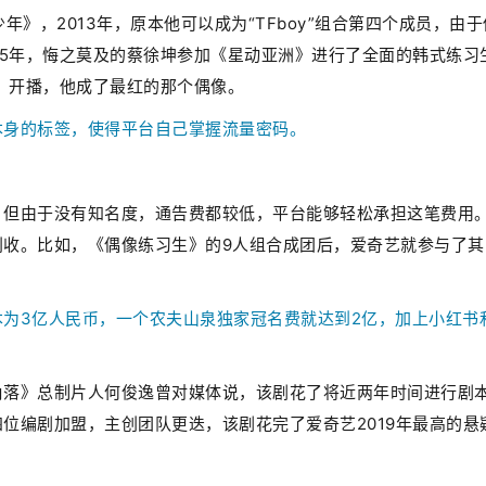
》，2013年，原本他可以成为“TFboy”组合第四个成员，由于
15年，悔之莫及的蔡徐坤参加《星动亚洲》进行了全面的韩式练习
生》开播，他成了最红的那个偶像。
本身的标签，使得平台自己掌握流量密码。
，但由于没有知名度，通告费都较低，平台能够轻松承担这笔费用
创收。比如，《偶像练习生》的9人组合成团后，爱奇艺就参与了其
为3亿人民币，一个农夫山泉独家冠名费就达到2亿，加上小红书
角落》总制片人何俊逸曾对媒体说，该剧花了将近两年时间进行剧
位编剧加盟，主创团队更迭，该剧花完了爱奇艺2019年最高的悬