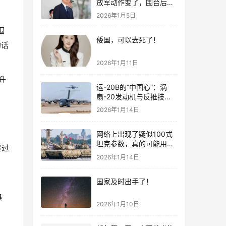
放军动作变了，围台后的
“真正杀招”曝光
2026年1月5日
围
倭国，可以去死了！
的话
2026年1月11日
升
运-20B的“中国心”：涡
扇-20发动机与反推技术
大突破！
2026年1月14日
网络上出现了疑似100式
坦克参数，真的可能用了
超过
钛合金装甲！
2026年1月14日
国家及时出手了！
集
2026年1月10日