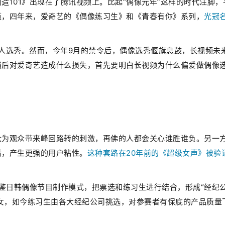
造101》出现在了腾讯视频上。比起“偶像元年”这样的时代注脚，
道，四年来，爱奇艺的《偶像练习生》和《青春有你》系列，
光冠
真人选秀。然而，今年9月的禁令后，偶像选秀偃旗息鼓，长视频未
消后对爱奇艺造成什么损失，首先要明白长视频为什么偏爱做偶像
汰为观众带来峰回路转的刺激，再佛的人都会关心谁胜谁负。另一
情，产生更强的用户粘性。
这种套路在20年前的《超级女声》被验
借鉴日韩偶像节目制作模式，把票选和练习生进行结合，形成“经纪
超女，如今练习生由各大经纪公司挑选，对参赛者有保底的产品质量