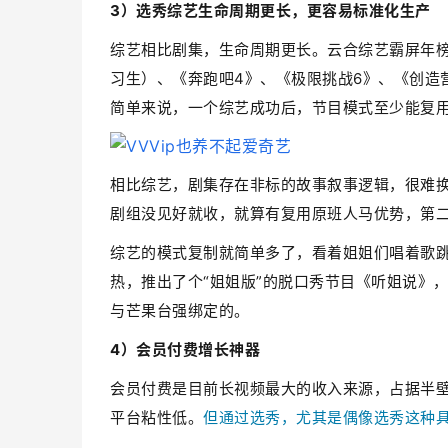
3）选秀综艺生命周期更长，更容易标准化生产
综艺相比剧集，生命周期更长。云合综艺霸屏年榜T
习生）、《奔跑吧4》、《极限挑战6》、《创造营
简单来说，一个综艺成功后，节目模式至少能复用
相比综艺，剧集存在非标的故事叙事逻辑，很难换
剧组没见好就收，就算有复用原班人马优势，第二
综艺的模式复制就简单多了，看着姐姐们唱着歌
热，推出了个“姐姐版”的脱口秀节目《听姐说》
与芒果台强绑定的。
4）会员付费增长神器
会员付费是目前长视频最大的收入来源，占据半
平台粘性低。
但通过选秀，尤其是偶像选秀这种