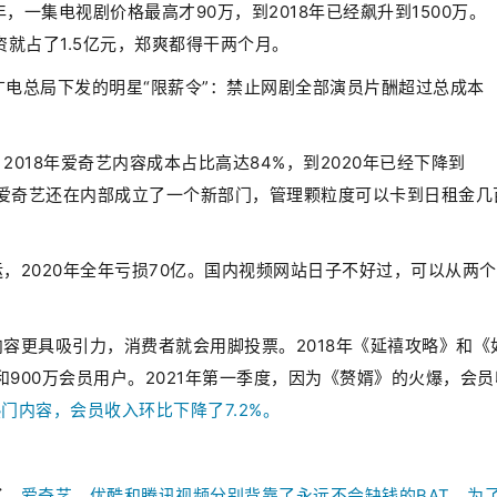
，一集电视剧价格最高才90万，到2018年已经飙升到1500万。
资就占了1.5亿元，郑爽都得干两个月。
，广电总局下发的明星“限薪令”：禁止网剧全部演员片酬超过总成本
018年爱奇艺内容成本占比高达84%，到2020年已经下降到
初，爱奇艺还在内部成立了一个新部门，管理颗粒度可以卡到日租金几
，2020年全年亏损70亿。国内视频网站日子不好过，可以从两
内容更具吸引力，消费者就会用脚投票。2018年《延禧攻略》和《
和900万会员用户。2021年第一季度，因为《赘婿》的火爆，会员
门内容，会员收入环比下降了7.2%。
了。
爱奇艺、优酷和腾讯视频分别背靠了永远不会缺钱的BAT。为