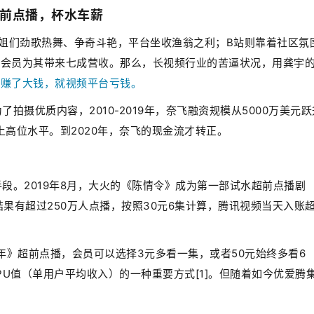
前点播，杯水车薪
姐们劲歌热舞、争奇斗艳，平台坐收渔翁之利；B站则靠着社区氛
大会员为其带来七成营收。那么，长视频行业的苦逼状况，用龚宇
都赚了大钱，就视频平台亏钱。
摄优质内容，2010-2019年，奈飞融资规模从5000万美元跃
上高位水平。到2020年，奈飞的现金流才转正。
段。2019年8月，大火的《陈情令》成为第一部试水超前点播剧
结果有超过250万人点播，按照30元6集计算，腾讯视频当天入账
余年》超前点播，会员可以选择3元多看一集，或者50元始终多看6
U值（单用户平均收入）的一种重要方式[1]。但随着如今优爱腾