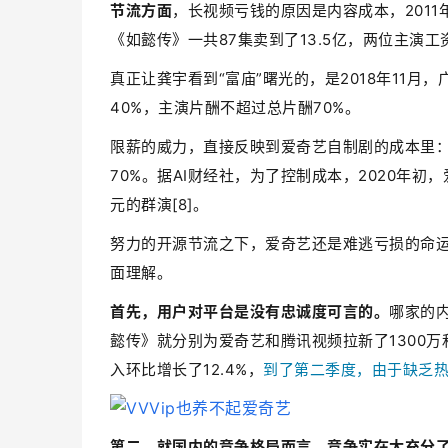
节流方面
，长视频亏钱的原因是内容成本，2011年
《如懿传》一共87集卖到了13.5亿，两位主演工
真正让龚宇看到“富庙”曙光的，是2018年11月
40%，主演片酬不超过总片酬70%。
限薪的威力，直接反映到爱奇艺自制剧的成本里：2
70%。据AI财经社，为了控制成本，2020年
元的群演[8]。
努力的开源节流之下，爱奇艺还是难逃亏损的命运
面理解。
首先，用户对平台是没有忠诚度可言的。
哪家的
懿传》就分别为爱奇艺和腾讯视频拉新了1300万
入环比增长了12.4%，
到了第二季度，由于缺乏热
第二，就国内的竞争格局而言，竞争实在太充分