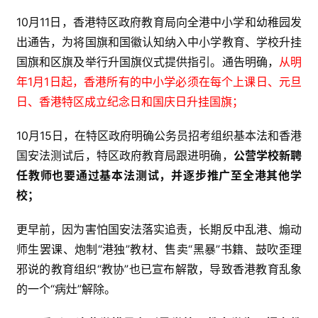
10月11日，香港特区政府教育局向全港中小学和幼稚园发
出通告，为将国旗和国徽认知纳入中小学教育、学校升挂
国旗和区旗及举行升国旗仪式提供指引。通告明确，
从明
年1月1日起，香港所有的中小学必须在每个上课日、元旦
日、香港特区成立纪念日和国庆日升挂国旗；
10月15日，在特区政府明确公务员招考组织基本法和香港
国安法测试后，特区政府教育局跟进明确，
公营学校新聘
任教师也要通过基本法测试，并逐步推广至全港其他学
校；
更早前，因为害怕国安法落实追责，长期反中乱港、煽动
师生罢课、炮制“港独”教材、售卖“黑暴”书籍、鼓吹歪理
邪说的教育组织“教协”也已宣布解散，导致香港教育乱象
的一个“病灶”解除。