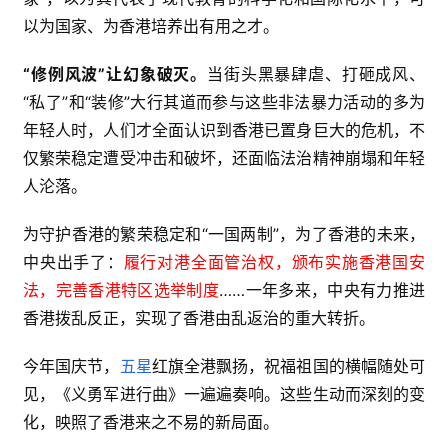
以为国家、为香港培养出有用之才。
“修例风波”让幻象破灭。
当街头黑暴肆虐、打砸成风、
“私了”和“装修”大行其道而参与这些非法暴力活动的多为
年轻人时，人们才全面认识到香港已置身巨大的危机，不
仅繁荣稳定遭受冲击和破坏，还面临法治精神崩塌和年轻
人沦落。
为守护香港的繁荣稳定和“一国两制”，为了香港的未来，
中央出手了：
履行对港全面管治权，颁布实施香港国安
法，完善香港特区选举制度
……一年多来，中央有力推进
香港拨乱反正，实现了香港由乱返治的重大转折。
今年国庆节，
五星
红旗全港飘扬，祝福祖国的横幅随处可
见，《义勇军进行曲》一遍遍奏响。这些生动而深刻的变
化，映照了香港来之不易的新局面。