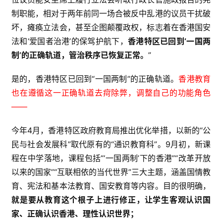
制职能，相对于两年前同一场合被反中乱港的议员干扰破
坏，瘫痪立法会，甚至企图颠覆政权，标志着在香港国安
法和‘爱国者治港’的保驾护航下，
香港特区已回到‘一国两
制’的正确轨道，管治秩序已恢复正常。
”
是的，香港特区已回到“一国两制”的正确轨道。
香港教育
也在遵循这一正确轨道去疴除弊，调整自己的功能角色
——
今年4月，香港特区政府教育局推出优化举措，以新的“公
民与社会发展科”取代原有的“通识教育科”。9月初，新课
程在中学落地，课程包括“‘一国两制’下的香港”“改革开放
以来的国家”“互联相依的当代世界”三大主题，涵盖国情教
育、宪法和基本法教育、国安教育等内容。目的很明确，
就是要从教育这个根子上进行修正，让学生客观认识国
家、正确认识香港、理性认识世界；