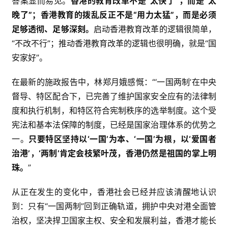
答案显而易见。
香港的教育改革不是“太快了”，而是“太
晚了”；香港教育的拨乱反正不是“用力太猛”，而是必须
足够透彻、足够深刻。
启动香港教育改革的逻辑很简单，
“不改不行”；推动香港教育改革的逻辑也很明确，就是“国
安家好”。
在最新的施政报告中，林郑月娥感慨：“‘一国两制’在中央
督导、特区配合下，已完善了维护国家安全应有的法律制
度和执行机制，和特区符合宪制秩序的选举制度。这个受
宪法和基本法保障的制度，已经是国家治理体系的优势之
一。
只要特区坚持以‘一国’为本、‘一国’为根，以‘爱国者
治港’，‘两制’肯定会枝繁叶茂，香港仍然是祖国的掌上明
珠。
”
从正在发生的变化中，香港社会已经并应该清醒地认识
到：只有“一国两制”回到正确轨道，拥护中央对港全面管
治权，坚决捍卫国家主权、安全和发展利益，香港才能长