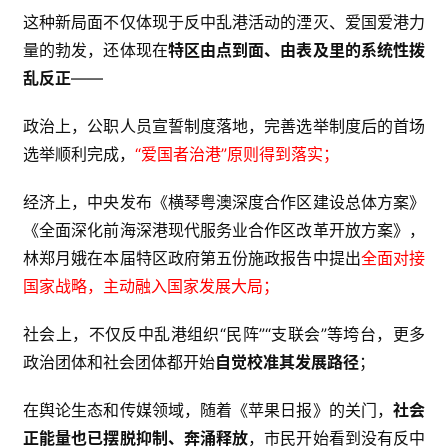
这种新局面不仅体现于反中乱港活动的湮灭、爱国爱港力
量的勃发，还体现在
特区由点到面、由表及里的系统性拨
乱反正
——
政治上，公职人员宣誓制度落地，完善选举制度后的首场
选举顺利完成，
“爱国者治港”原则得到落实
；
经济上，中央发布《横琴粤澳深度合作区建设总体方案》
《全面深化前海深港现代服务业合作区改革开放方案》，
林郑月娥在本届特区政府第五份施政报告中提出
全面对接
国家战略，主动融入国家发展大局
；
社会上，不仅反中乱港组织“民阵”“支联会”等垮台，更多
政治团体和社会团体都开始
自觉校准其发展路径
；
在舆论生态和传媒领域，随着《苹果日报》的关门，
社会
正能量也已摆脱抑制、奔涌释放
，市民开始看到没有反中