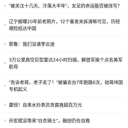
“被关注十几天、冷落大半年”，女足的命运能否被改写？
辽宁舰曝20年前老照片，12个垂发未拆清晰可见，历经
艰险抵达中国
耶鲁：我们没请李云迪
3万公里高空巨型雷达24小时扫描，解放军挨个点名美军
航母
“告诉老蒋，老子走了！”被骗去台7年跑路6次，劫蒋纬国
专机起义
震惊！自来水抄表员贪腐竟超百万元
孙宏斌没等来“白衣骑士”，融创仍在自救