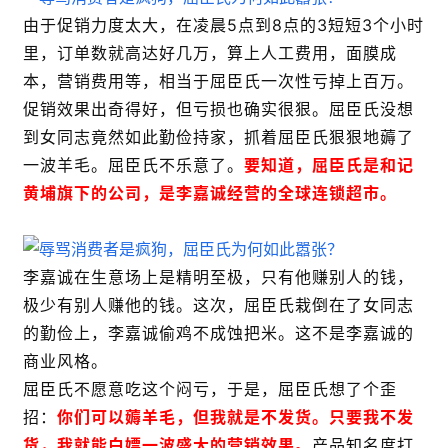
由于促销力度太大，在凌晨5点到8点的3短短3个小时
里，订单数就高达好几万，算上人工费用，面膜成
本，营销费用等，相当于屈臣氏一次性亏掉上百万。
促销效果出奇得好，但亏损也确实很狠。屈臣氏没想
到女同志竟然如此勤俭持家，抓着屈臣氏狠狠地薅了
一波羊毛。屈臣氏不乐意了。
要知道，屈臣氏是和记
黄埔旗下的公司，是李嘉诚经营的全球连锁超市。
李嘉诚在生意场上是精明至极，只有他赚别人的钱，
极少有别人赚他的钱。这次，屈臣氏栽倒在了女同志
的勤俭上，李嘉诚偷鸡不成蚀把米。这不是李嘉诚的
商业风格。
屈臣氏不愿意吃这个闷亏，于是，屈臣氏想了个歪
招：
你们可以薅羊毛，但我就是不发货。只要我不发
货，我就能白嫖一波盛大的营销效果。
产品知名度打