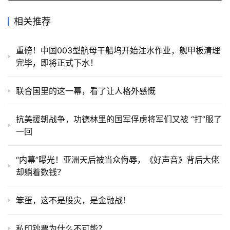
相关推荐
重磅！中国003型航母干船坞开始注水作业，舰甲板清理
完毕，即将正式下水！
联合国里的这一幕，看了让人格外感慨
抗美援朝战争，功德林里的国军俘虏将军们又被 “打”服了
一回
“内幕”曝光！亚洲天后被当众侮辱，《好声音》背后大佬
却躺着数钱？
笨蛋，这不是股灾，是金融战！
私印钞票为什么不可能？