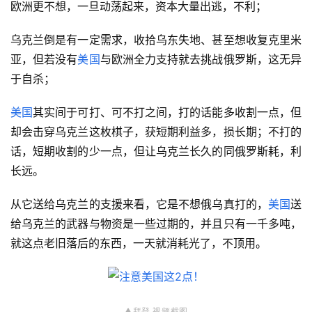
欧洲更不想，一旦动荡起来，资本大量出逃，不利；
乌克兰倒是有一定需求，收拾乌东失地、甚至想收复克里米
亚，但若没有
美国
与欧洲全力支持就去挑战俄罗斯，这无异
于自杀；
美国
其实间于可打、可不打之间，打的话能多收割一点，但
却会击穿乌克兰这枚棋子，获短期利益多，损长期；不打的
话，短期收割的少一点，但让乌克兰长久的同俄罗斯耗，利
长远。
从它送给乌克兰的支援来看，它是不想俄乌真打的，
美国
送
给乌克兰的武器与物资是一些过期的，并且只有一千多吨，
就这点老旧落后的东西，一天就消耗光了，不顶用。
▲拜登 视频
截图