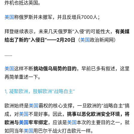
炸机也抵达英国。
美国
称俄罗斯并未撤军，并且反增兵7000人；
拜登继续表示，未来几天俄罗斯“入侵”的可能性大，
有美媒
给出了新的“入侵日”——
2月20日
（
美国
政治新闻网）
……
美国
这样不断
挑动俄乌局势的目的
，早前已多有叙述，这里
再简单重述一下。
1, 凝聚欧洲，肢解欧洲“战略自主”
欧洲始终是
美国
霸权的核心支撑，一旦欧洲的“战略自主”搞
成，对
美国
不是好事。因此，
挑事以恶化欧洲安全环境，将
欧洲与
美国
牢牢绑定
，应该是
美国
本次的主要目的之一，就
如同当年
美国
用巴尔干战火打击欧元一样。