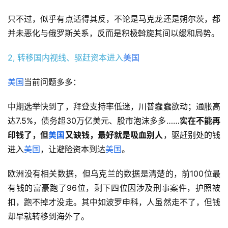
只不过，似乎有点适得其反，不论是马克龙还是朔尔茨，都
并未恶化与俄罗斯关系，反而是积极斡旋其间以缓和局势。
2, 转移国内视线、驱赶资本进入
美国
美国
当前问题多多：
中期选举快到了，拜登支持率低迷，川普蠢蠢欲动；通胀高
达7.5%，债务超30万亿美元、股市泡沫多多……
实在不能再
印钱了，但
美国
又缺钱，最好就是吸血别人
，驱赶别处的钱
进入
美国
，让避险资本到达
美国
。
欧洲没有相关数据，但乌克兰的数据是清楚的，前100位最
有钱的富豪跑了96位，剩下四位因涉及刑事案件，护照被
扣，跑不掉才没走。其中如波罗申科，人虽然走不了，但钱
却早就转移到海外了。