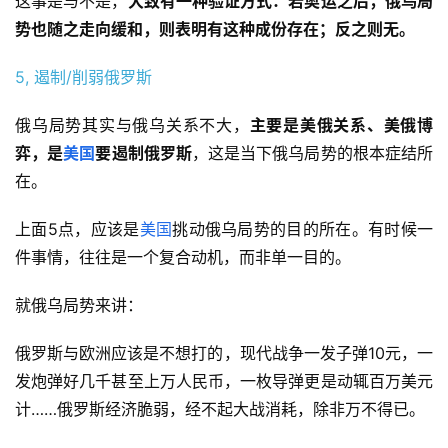
这事是与不是，
大致有一种验证方式：若奥运之后，俄乌局
势也随之走向缓和，则表明有这种成份存在；反之则无。
5, 遏制/削弱俄罗斯
俄乌局势其实与俄乌关系不大，
主要是美俄关系、美俄博
弈，是
美国
要遏制俄罗斯
，这是当下俄乌局势的根本症结所
在。
上面5点，应该是
美国
挑动俄乌局势的目的所在。有时候一
件事情，往往是一个复合动机，而非单一目的。
就俄乌局势来讲：
俄罗斯与欧洲应该是不想打的，现代战争一发子弹10元，一
发炮弹好几千甚至上万人民币，一枚导弹更是动辄百万美元
计……俄罗斯经济脆弱，经不起大战消耗，除非万不得已。