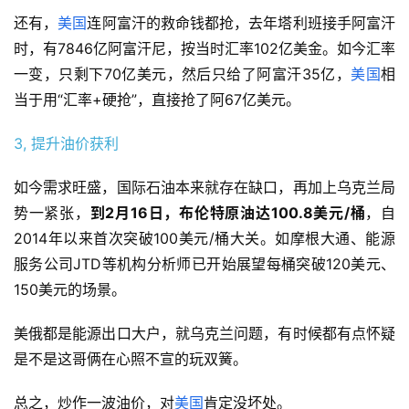
还有，
美国
连阿富汗的救命钱都抢，去年塔利班接手阿富汗
时，有7846亿阿富汗尼，按当时汇率102亿美金。如今汇率
一变，只剩下70亿美元，然后只给了阿富汗35亿，
美国
相
当于用“汇率+硬抢”，直接抢了阿67亿美元。
3, 提升油价获利
如今需求旺盛，国际石油本来就存在缺口，再加上乌克兰局
势一紧张，
到2月16日，布伦特原油达100.8美元/桶
，自
2014年以来首次突破100美元/桶大关。如摩根大通、能源
服务公司JTD等机构分析师已开始展望每桶突破120美元、
150美元的场景。
美俄都是能源出口大户，就乌克兰问题，有时候都有点怀疑
是不是这哥俩在心照不宣的玩双簧。
总之，炒作一波油价，对
美国
肯定没坏处。