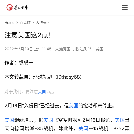
Home
西风吹
大漂亮国
注意美国这2点！
2022年2月20日 上午11:45
大漂亮国
,
欧陆风华
,
美国
作者：纵横十
本文转载自：环球视野（ID:hqsy68）
对于我们，要注意
美国
2点。
2月16日“入侵日”已经过去，但
美国
的搅动却未停止。
美国
继续增兵，据
美国
《空军时报》2月16日报道，
美国
当
天向德国增派F35战机。除此外，
美国
F-15战机、B-52轰