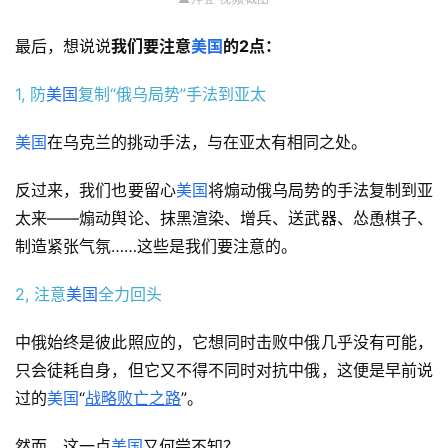
最后，想说说
我们要注意
美国
的2点：
1, 防
美国
复制“俄乌局势”手法到亚太
美国
在乌克兰的挑动手法，与在亚太有相同之处。
反过来，我们也要留心
美国
将煽动俄乌局势的手法复制到亚
太来——煽动舆论、抹黑渲染、增兵、送武器、怂恿棋子、
制造紧张气氛……这些是我们要注意的。
2, 注意
美国
全力回头
中俄始终是彼此照应的，它想同时击败中俄几乎没有可能，
只会徒耗自身，但它又不得不同时对抗中俄，这便是早前说
过的
美国
“
战略败亡之路
”。
然而，这一点
美国
又何尝不知？