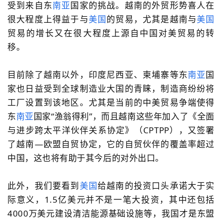
受到来自东
南亚
国家的挑战。越南的外贸形势喜人在
很大程度上得益于与
美国
的贸易，尤其是越南与
美国
贸易的增长又在很大程度上源自中国对美贸易的转
移。
目前除了越南以外，印度尼西亚、柬埔寨等东
南亚
国
家也日益受到全球制造业大国的青睐，制造商纷纷将
工厂设置到该地区。尤其是当前的中美贸易争端使得
东
南亚
国家“渔翁得利”，而且越南这些年加入了《全面
与进步跨太平洋伙伴关系协定》（CPTPP），又签署
了越南—欧盟自贸协定，它的自贸伙伴的覆盖率超过
中国，这也将有助于其今后的对外出口。
此外，我们要看到
美国
给越南的投资口头承诺大于实
际意义，1.5亿美元并不是一笔大投资，其中还包括
4000万美元建设清洁能源基础设施等，我国才是东盟