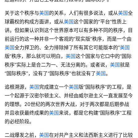
关于这个秩序与
美国
的关系，人们有很多说法，或从
美国
全
球霸权的构成方面讲，或从
美国
这个国家的“平台”性质上
讲。但如果认识到这个世界原本可以有多种不同的秩序，目
前运行的这一种并非一个客观的“现实版”秩序，而是一个由
美国
全力捍卫的、全力排除掉了所有其它可能版本的“
美国
版”秩序，那么就可以明白，
美国
这个国家与它口中的“国际
秩序”实际上是合二为一、无法分离的。或者说，
美国
就是
“国际秩序”，没有了“国际秩序”也就没有了
美国
。
追根溯源，
美国
完成建立一个
美国
版“国际秩序”的工程，是
一个起源于汉密尔顿主义、并经由威尔逊主义一直发展至今
的理想。20世纪的两次世界大战，对于两次都是后期参战
并且收获最终成果的
美国
来说，都是它构建“国际秩序”工程
的必经阶段。
二战爆发之前，
美国
在对共产主义和法西斯主义进行了比较