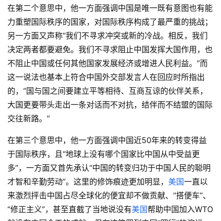
在第二个意思中，他一方面强调中国是唯一既有意图也有能
力重塑国际秩序的国家，对国际秩序构成了最严重的挑战；
另一方面又声称“我们不寻求冲突或新的冷战。相反，我们
决定两者都要避免。我们不寻求阻止中国发挥大国作用，也
不阻止中国或任何其他国家发展经济或增进人民利益。”而
这一说法也基本上符合中国外交部发言人在回应时所指出
的，“国与国之间要建立平等相待、互商互谅的伙伴关系，
大国更要带头走出一条对话而不对抗，结伴而不结盟的国际
交往新路。”
在第三个意思中，他一方面强调中国近50年来的转变得益
于国际秩序，且“地球上没有哪个国家比中国从中受益更
多”，一方面又首先承认“中国的转变归功于中国人民的聪明
才智和辛勤劳动”。这里的修饰痕迹更加明显，
美国
一直以
来激烈抨击中国占尽全球化的便宜却不做贡献、“搭便车”、
“修正主义”，甚至直截了当地说没有
美国
帮助中国加入WTO