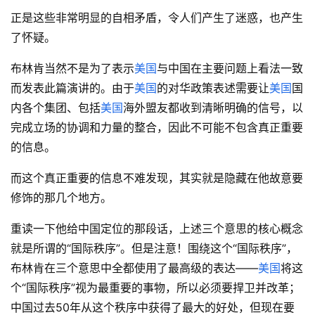
正是这些非常明显的自相矛盾，令人们产生了迷惑，也产生
了怀疑。
布林肯当然不是为了表示
美国
与中国在主要问题上看法一致
而发表此篇演讲的。由于
美国
的对华政策表述需要让
美国
国
内各个集团、包括
美国
海外盟友都收到清晰明确的信号，以
完成立场的协调和力量的整合，因此不可能不包含真正重要
的信息。
而这个真正重要的信息不难发现，其实就是隐藏在他故意要
修饰的那几个地方。
重读一下他给中国定位的那段话，上述三个意思的核心概念
就是所谓的“国际秩序”。但是注意！围绕这个“国际秩序”，
布林肯在三个意思中全都使用了最高级的表达——
美国
将这
个“国际秩序”视为最重要的事物，所以必须要捍卫并改革；
中国过去50年从这个秩序中获得了最大的好处，但现在要