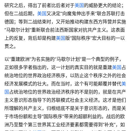
研究之后，得出了前者比后者对于
美国
的威胁更大的结论；
但在二战后期，
美国
又决定“向魔鬼伸出手来”联合苏联打击
德国；等到二战结束时，又开始推动构建东西方阵营并实施
“马歇尔计划”重新联合前法西斯国家对抗共产主义。这表面
上的反复，背后却是构建
美国
版“国际秩序”宏大目标的一以
贯之。
以“重建欧洲”为名实施的“马歇尔计划”是一个典型的例子，
正如很多学者指出的，这一计划的真实目的就是重建
美国
占
统治地位的世界政治经济秩序，以防止这个秩序之外的社会
经济发展模式的壮大。而在当时，这个有可能颠覆并替代
美
国
占统治地位的世界政治经济秩序的不是别的，就是在共产
主义意识形态指导下的苏联模式社会主义经济。这才是他们
所理解的共产主义，归根结底不是关于意识形态的，而是关
于市场份额和主导“国际秩序”带来的超额利益的。战后的欧
洲乃至整个第三世界其工业经济要素都需要得到“补充”，如