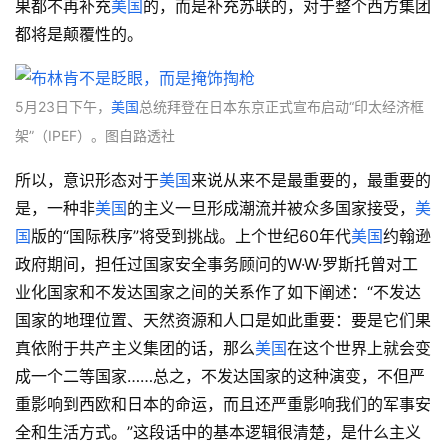
果都不再补充
美国
的，而是补充苏联的，对于整个西方集团
都将是颠覆性的。
5月23日下午，
美国
总统拜登在日本东京正式宣布启动“印太经济框
架”（IPEF）。图自路透社
所以，意识形态对于
美国
来说从来不是最重要的，最重要的
是，一种非
美国
的主义一旦形成潮流并被众多国家接受，
美
国
版的“国际秩序”将受到挑战。上个世纪60年代
美国
约翰逊
政府期间，担任过国家安全事务顾问的W·W·罗斯托曾对工
业化国家和不发达国家之间的关系作了如下阐述：“不发达
国家的地理位置、天然资源和人口是如此重要：要是它们果
真依附于共产主义集团的话，那么
美国
在这个世界上就会变
成一个二等国家……总之，不发达国家的这种演变，不但严
重影响到西欧和日本的命运，而且还严重影响我们的军事安
全和生活方式。”这段话中的基本逻辑很清楚，是什么主义