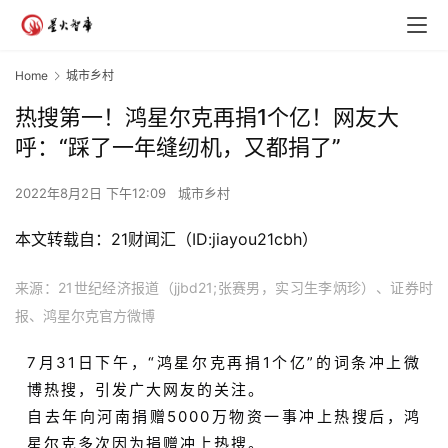
Home
城市乡村
热搜第一！鸿星尔克再捐1个亿！网友大
呼：“踩了一年缝纫机，又都捐了”
2022年8月2日 下午12:09
城市乡村
本文转载自：21财闻汇（ID:jiayou21cbh）
来源：21世纪经济报道（jjbd21;张赛男，实习生李炳珍）、证券时
报、鸿星尔克官方微博
7月31日下午，“鸿星尔克再捐1个亿”的词条冲上微
博热搜，引发广大网友的关注。
自去年向河南捐赠5000万物资一事冲上热搜后，鸿
星尔克多次因为捐赠冲上热搜。