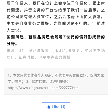
属于年轻人，我们在设计上会专注于年轻化，跟上时
代潮流。抖音之类的平台也给予了我们一些启示，之
前公司没有做太多宣传，之后会考虑正面扩大影响。
主要是自身业务要做好，光靠嘴说是不行的。” 前述
人士说。
国潮风起，鞋服品牌还会随着Z世代的偏好形成新的
分野。
来源：21世纪经济报道（jjbd21;张赛男，实习生李炳
珍）、证券时报、鸿星尔克官方微博
1、本文只代表作者个人观点，不代表星火智库立场，仅供大家
学习参考； 2、如若转载，请注明出处：
https://www.xinghuozhiku.com/222777.html
Like
(1)