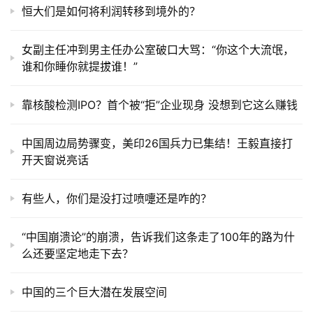
恒大们是如何将利润转移到境外的？
女副主任冲到男主任办公室破口大骂：“你这个大流氓，
谁和你睡你就提拔谁！”
靠核酸检测IPO？首个被“拒”企业现身 没想到它这么赚钱
中国周边局势骤变，美印26国兵力已集结！王毅直接打
开天窗说亮话
有些人，你们是没打过喷嚏还是咋的？
“中国崩溃论”的崩溃，告诉我们这条走了100年的路为什
么还要坚定地走下去？
中国的三个巨大潜在发展空间