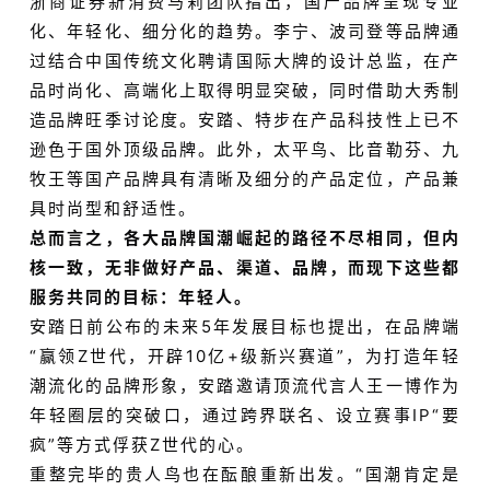
浙商证券新消费马莉团队指出，国产品牌呈现专业
化、年轻化、细分化的趋势。李宁、波司登等品牌通
过结合中国传统文化聘请国际大牌的设计总监，在产
品时尚化、高端化上取得明显突破，同时借助大秀制
造品牌旺季讨论度。安踏、特步在产品科技性上已不
逊色于国外顶级品牌。此外，太平鸟、比音勒芬、九
牧王等国产品牌具有清晰及细分的产品定位，产品兼
具时尚型和舒适性。
总而言之，各大品牌国潮崛起的路径不尽相同，但内
核一致，无非做好产品、渠道、品牌，而现下这些都
服务共同的目标：年轻人。
安踏日前公布的未来5年发展目标也提出，在品牌端
“赢领Z世代，开辟10亿+级新兴赛道”，为打造年轻
潮流化的品牌形象，安踏邀请顶流代言人王一博作为
年轻圈层的突破口，通过跨界联名、设立赛事IP“要
疯”等方式俘获Z世代的心。
重整完毕的贵人鸟也在酝酿重新出发。“国潮肯定是