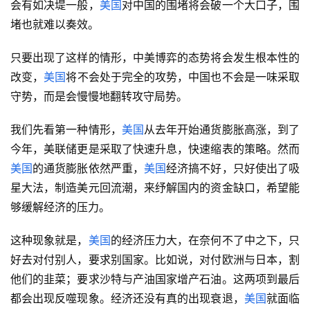
会有如决堤一般，
美国
对中国的围堵将会破一个大口子，围
堵也就难以奏效。
只要出现了这样的情形，中美博弈的态势将会发生根本性的
改变，
美国
将不会处于完全的攻势，中国也不会是一味采取
守势，而是会慢慢地翻转攻守局势。
我们先看第一种情形，
美国
从去年开始通货膨胀高涨，到了
今年，美联储更是采取了快速升息，快速缩表的策略。然而
美国
的通货膨胀依然严重，
美国
经济搞不好，只好使出了吸
星大法，制造美元回流潮，来纾解国内的资金缺口，希望能
够缓解经济的压力。
这种现象就是，
美国
的经济压力大，在奈何不了中之下，只
好去对付别人，要求别国家。比如说，对付欧洲与日本，割
他们的韭菜；要求沙特与产油国家增产石油。这两项到最后
都会出现反噬现象。经济还没有真的出现衰退，
美国
就面临