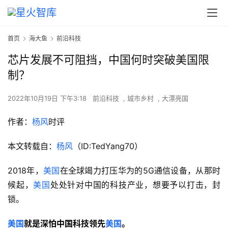
首页
海大鱼
前沿科技
芯片发展不可阻挡，中国何时突破美国限
制？
2022年10月19日 下午3:18
前沿科技
,
城市乡村
,
大漂亮国
作者：
杨风
时评
本文转载自：
杨风
（ID:TedYang70）
2018年，
美国
在全球竭力打压华为的5G通信设备，从那时
候起，
美国
处处针对中国的科技产业，想要予以打击，封
锁。
美国
就是深怕中国科技领先
美国
。