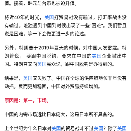
值。接着，韩元与台币也被迫升值。
将近40年的时光，
美国
打贸易战没有输过，打汇率战也没
有输过。唯独遇到中国到时候出现了一些”困难“。我们暂且
说是困难，等一下会做更进一步的论述。
另外，特朗普于2019年夏天的时候，对中国大发雷霆。特
朗普说， 要跟中国脱钩，要求在中国的
美国
企业撤出中
国。特朗普又向
美国
民众说，跟中国脱钩是办得到的。
结果是，
美国
又失败了。中国在全球的供应链地位非旦没有
动摇，反而更加稳固，中国对外贸易持续增加。
原因是：
第一，市场。
中国的内需市场远比日本庞大，这是日本所不具备的。
上个世纪为什么日本对
美国
的贸易战斗不过
美国
？除了
美国