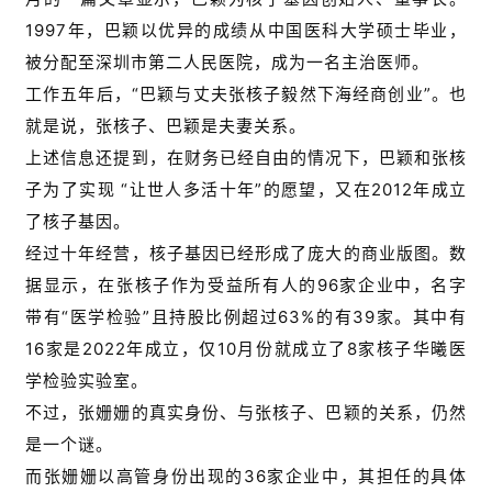
1997年，巴颖以优异的成绩从中国医科大学硕士毕业，
被分配至深圳市第二人民医院，成为一名主治医师。
工作五年后，“巴颖与丈夫张核子毅然下海经商创业”。也
就是说，张核子、巴颖是夫妻关系。
上述信息还提到，在财务已经自由的情况下，巴颖和张核
子为了实现 “让世人多活十年”的愿望，又在2012年成立
了核子基因。
经过十年经营，核子基因已经形成了庞大的商业版图。数
据显示，在张核子作为受益所有人的96家企业中，名字
带有“医学检验”且持股比例超过63%的有39家。其中有
16家是2022年成立，仅10月份就成立了8家核子华曦医
学检验实验室。
不过，张姗姗的真实身份、与张核子、巴颖的关系，仍然
是一个谜。
而张姗姗以高管身份出现的36家企业中，其担任的具体