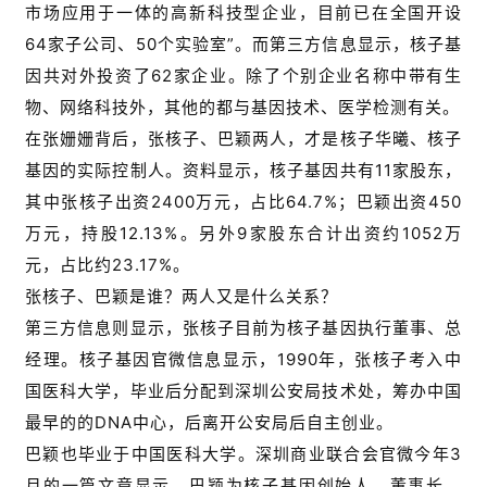
市场应用于一体的高新科技型企业，目前已在全国开设
64家子公司、50个实验室”。而第三方信息显示，核子基
因共对外投资了62家企业。除了个别企业名称中带有生
物、网络科技外，其他的都与基因技术、医学检测有关。
在张姗姗背后，张核子、巴颖两人，才是核子华曦、核子
基因的实际控制人。资料显示，核子基因共有11家股东，
其中张核子出资2400万元，占比64.7%；巴颖出资450
万元，持股12.13%。另外9家股东合计出资约1052万
元，占比约23.17%。
张核子、巴颖是谁？两人又是什么关系？
第三方信息则显示，张核子目前为核子基因执行董事、总
经理。核子基因官微信息显示，1990年，张核子考入中
国医科大学，毕业后分配到深圳公安局技术处，筹办中国
最早的的DNA中心，后离开公安局后自主创业。
巴颖也毕业于中国医科大学。深圳商业联合会官微今年3
月的一篇文章显示，巴颖为核子基因创始人、董事长。