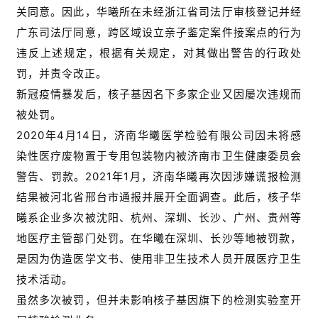
关同意。因此，华曦所在未经浙江省司法厅审核登记并经
广东司法厅同意，跨区域设立亲子鉴定案件接案点的行为
违反上述规定，根据有关规定，对其做出警告的行政处
罚，并责令改正。
新冠疫情暴发后，核子基因名下多家企业又因屡次违规而
被处罚。
2020年4月14日，济南华曦医学检验有限公司因未将感
染性医疗废物置于专用包装物内被济南市卫生健康委员会
警告、罚款。2021年1月，济南华曦再次因涉嫌谎报检测
结果被河北省邢台市通报并展开全面调查。此后，核子华
曦系企业多次被沈阳、杭州、深圳、长沙、广州、贵州等
地医疗主管部门处罚。在华曦在深圳、长沙等地被罚款，
是因为伪造医学文书、使用非卫生技术人员开展医疗卫生
技术活动。
虽然多次被罚，但并未影响核子基因旗下的检测实验室开