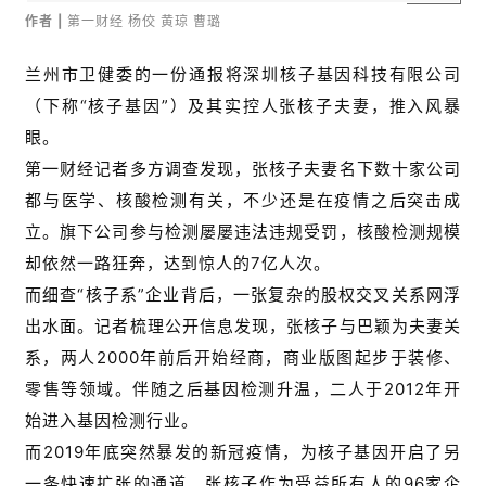
作者 |
第一财经 杨佼 黄琼 曹璐
兰州市卫健委的一份通报将深圳核子基因科技有限公司
（下称“核子基因”）及其实控人张核子夫妻，推入风暴
眼。
第一财经记者多方调查发现，张核子夫妻名下数十家公司
都与医学、核酸检测有关，不少还是在疫情之后突击成
立。旗下公司参与检测屡屡违法违规受罚，核酸检测规模
却依然一路狂奔，达到惊人的7亿人次。
而细查“核子系”企业背后，一张复杂的股权交叉关系网浮
出水面。记者梳理公开信息发现，张核子与巴颖为夫妻关
系，两人2000年前后开始经商，商业版图起步于装修、
零售等领域。伴随之后基因检测升温，二人于2012年开
始进入基因检测行业。
而2019年底突然暴发的新冠疫情，为核子基因开启了另
一条快速扩张的通道。张核子作为受益所有人的96家企