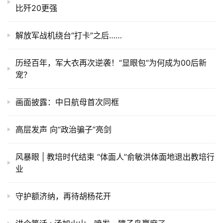
比歼20更强
解放军战机绕台“打卡”之后……
历经百年，军大衣再次逆袭！“显眼包”为何成为00后新
宠？
画面披露：中日航母首次同框
高层发声 向“政治骗子”亮剑
风暴眼 | 教培时代结束 “体面人”俞敏洪体面地退出教培行
业
守护额济纳，再待胡杨花开