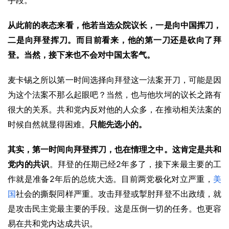
手段。”
从此前的表态来看，他若当选众院议长，一是向中国挥刀，
二是向拜登挥刀。而目前看来，他的第一刀还是砍向了拜
登。当然，接下来也不会对中国太客气。
麦卡锡之所以第一时间选择向拜登这一法案开刀，可能是因
为这个法案不那么起眼吧？当然，也与他坎坷的议长之路有
很大的关系。共和党内反对他的人众多，在推动相关法案的
时候自然就显得困难。
只能先选小的。
其实，第一时间向拜登挥刀，也在情理之中。这肯定是共和
2
党内的共识
。拜登的任期已经
年多了，接下来最主要的工
2
作就是准备
年后的总统大选。目前两党极化对立严重，
美
国
社会的撕裂同样严重。攻击拜登或掣肘拜登不出政绩，就
是攻击民主党最主要的手段。这是压倒一切的任务。也更容
易在共和党内达成共识。