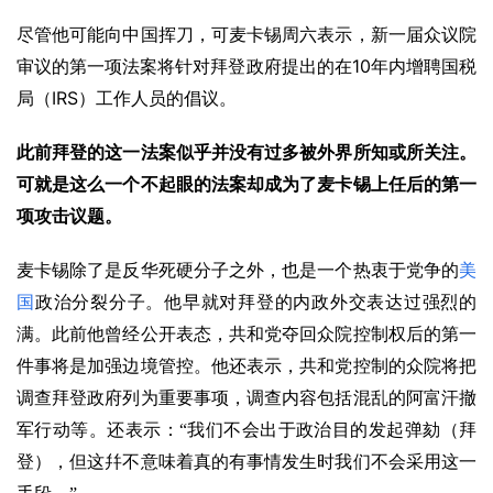
尽管他可能向中国挥刀，可麦卡锡周六表示，新一届众议院
10
审议的第一项法案将针对拜登政府提出的在
年内增聘国税
IRS
局（
）工作人员的倡议。
此前拜登的这一法案似乎并没有过多被外界所知或所关注。
可就是这么一个不起眼的法案却成为了麦卡锡上任后的第一
项攻击议题。
麦卡锡除了是反华死硬分子之外，也是一个热衷于党争的
美
国
政治分裂分子。他早就对拜登的内政外交表达过强烈的
满。此前他曾经公开表态，共和党夺回众院控制权后的第一
件事将是加强边境管控。他还表示，共和党控制的众院将把
调查拜登政府列为重要事项，调查内容包括混乱的阿富汗撤
军行动等。还表示：“我们不会出于政治目的发起弹劾（拜
登），但这幷不意味着真的有事情发生时我们不会采用这一