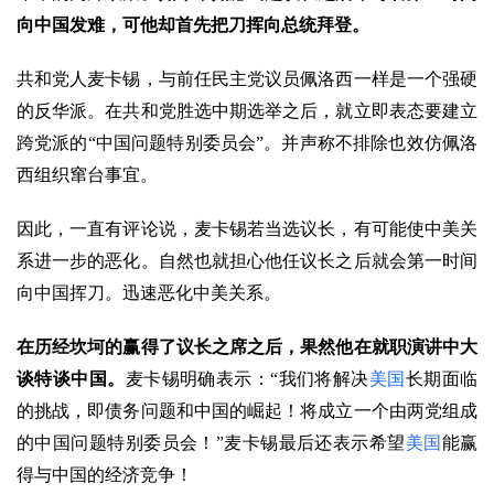
向中国发难，可他却首先把刀挥向总统拜登。
共和党人麦卡锡，与前任民主党议员佩洛西一样是一个强硬
的反华派。在共和党胜选中期选举之后，就立即表态要建立
跨党派的“中国问题特别委员会”。并声称不排除也效仿佩洛
西组织窜台事宜。
因此，一直有评论说，麦卡锡若当选议长，有可能使中美关
系进一步的恶化。自然也就担心他任议长之后就会第一时间
向中国挥刀。迅速恶化中美关系。
在历经坎坷的赢得了议长之席之后，果然他在就职演讲中大
谈特谈中国。
麦卡锡明确表示：“我们将解决
美国
长期面临
的挑战，即债务问题和中国的崛起！将成立一个由两党组成
的中国问题特别委员会！”麦卡锡最后还表示希望
美国
能赢
得与中国的经济竞争！