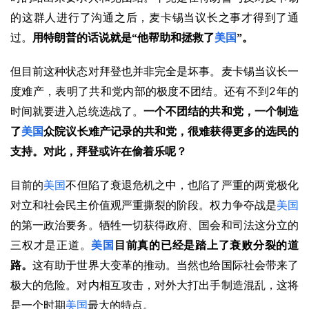
的这群人进行了沟通之后，麦卡锡当议长之事才得到了通
过。
用特朗普的话说就是“他帮助和拯救了
美国
”。
但目前这种状态对拜登也并非完全是坏事。麦卡锡当议长一
2
度难产，表明了共和党内部的极度不团结。还有不到
年的
时间就要进入总统选战了。
一个不团结的共和党，一个制造
了
美国
众院议长难产记录的共和党，很难获得更多的选民的
支持。对此，拜登或许在偷着乐呢？
目前的
美国
不但陷了衰退危机之中，也陷了严重的两党极化
对立和社会民主价值观严重撕裂的阶段。权力争夺战是
美国
的第一政治要务。牺牲一切获得政府、国会和司法这分立的
三权才是正道。
美国
目前真的已经是踏上了衰败分裂的道
路。
这有助于世界大变革的推动。当然也给国际社会带来了
极大的危险。对内相互攻击，对外大打出手制造混乱，这将
是一个时期
美国
最大的特点。