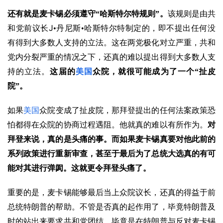
还有就是麦卡锡必须遵守“哈斯特尔特规则”。
该规则是由共
J
和党前议长
•丹尼斯•哈斯特尔特制定的，即不提出任何没
有得到大多数人支持的立法。这在两党极化对立严重，共和
党内分裂严重的情况之下，还真的难以提出得到大多数人支
持的立法。
这届的
美国
众院，就很可能成为了一个“扯皮
院”。
如果
美国
众院变成了扯皮院，那拜登提出的任何法案政策恐
怕都得在众院的协商过程遇阻。他就真的难以有所作为。
对
拜登来说，真的是头痛的事。而如果麦卡锡真要对他此前的
系列政策进行重新审查，甚至于最后为了总统大选真的有可
能对其进行弹阂。这就更令拜登头痛了。
重要的是，麦卡锡能够最后当上众院议长，还真的得益于前
总统特朗普的帮助。不管是否真的起作用了，毕竟特朗普及
时的站出来要求共和党团结。毕竟是在特朗普与反对麦卡锡