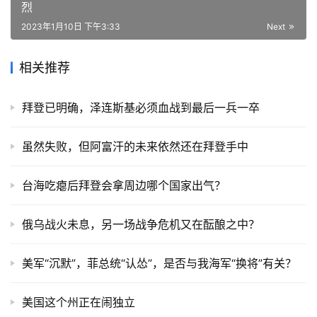
烈
2023年1月10日 下午3:33
Next
相关推荐
拜登已明确，泽连斯基必须血战到最后一兵一卒
虽然失败，但阿富汗的未来依然还在拜登手中
台海吃瘪后拜登会拿周边哪个国家出气？
俄乌战火未息，另一场战争危机又在酝酿之中？
美军“沉默”，菲总统“认怂”，是否与我海军“换将”有关？
美国这个州正在闹独立