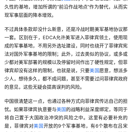
久性的基地，增加所谓的“前沿作战地点”作为替代，从而实
现军事层面的降本增效。
不过具体条款却没什么新意，还是冷战时期美军基地协议那
一套。区别在于，EDCA允许美军进入菲律宾领土，使用现
成的军事基地，不用另外选址建设，同时也绕开了菲律宾宪
法对国外军事基地的限制；此外，过去类似的协议，或多或
少都对美军部署的规模以及停留时间作出了硬性规定，但菲
律宾却没有这样的限制，也就是说，只要
美国
愿意，想派多
少人，想待多久，都不成问题，甚至不需要过问菲律宾政府
的意见，这些无疑会提高误判的风险。
中国很清楚这一点，也通过各种方式向菲律宾传达自己的担
忧。如果菲律宾执意要与
美国
的战略利益深度绑定，等同于
将自己置于大国政治冲突的风险之中。这里有必要补充的
是，菲律宾对
美国
开放的9个军事基地，有6个散布在吕宋