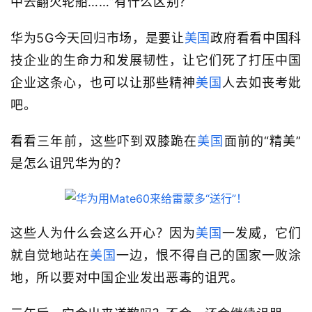
中去翻火轮船……”有什么区别？
华为5G今天回归市场，是要让
美国
政府看看中国科
技企业的生命力和发展韧性，让它们死了打压中国
企业这条心，
也可以
让那
些
精神
美国
人去
如丧考妣
吧。
看看三年前，这些吓到双膝跪在
美国
面前的“精美”
是怎么诅咒华为的？
这些人为什么会这么开心？因为
美国
一发威，它们
就自觉地站在
美国
一边，恨不得自己的国家一败涂
地，所以要对中国企业发出恶毒的诅咒。