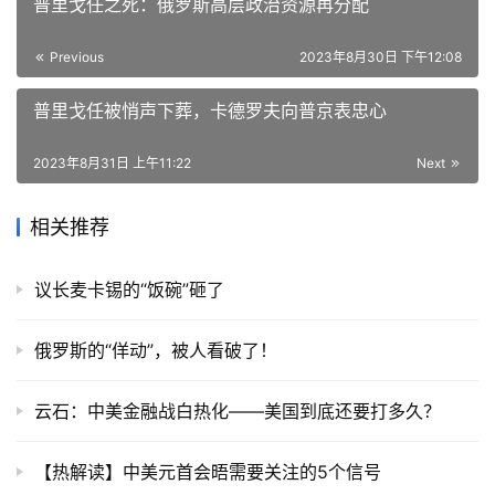
普里戈任之死：俄罗斯高层政治资源再分配
Previous
2023年8月30日 下午12:08
普里戈任被悄声下葬，卡德罗夫向普京表忠心
2023年8月31日 上午11:22
Next
相关推荐
议长麦卡锡的“饭碗”砸了
俄罗斯的“佯动”，被人看破了！
云石：中美金融战白热化——美国到底还要打多久？
【热解读】中美元首会晤需要关注的5个信号