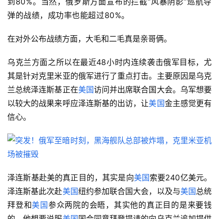
到80%。当然，俄罗斯方面宣布的拦截“风暴阴影”巡航导
弹的战绩，成功率也能超过80%。
在对外公布战绩方面，大毛和二毛真是亲哥俩。
乌克兰方面之所以在最近48小时内连续袭击俄军目标，尤
其是针对克里米亚的俄军进行了重点打击。主要原因是乌克
兰总统泽连斯基正在
美国
访问并出席联合国大会。乌军想要
以较大的战果来呼应泽连斯基的出访，让
美国
金主感觉更有
信心。
泽连斯基赴美的真正目的，其实是向
美国
索要240亿美元。
泽连斯基此次赴
美国
纽约参加联合国大会，以及与
美国
总统
拜登和
美国
参众两院的会晤，其实他的真正目的是来要钱
的，他想要说服
美国
国会同意拜登提请的向乌克兰追加提供