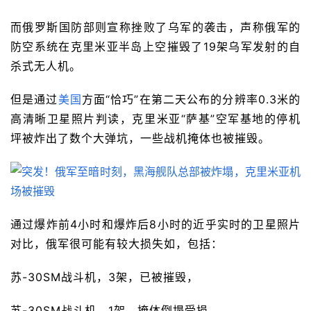
而俄罗斯国防部则宣称挫败了乌军的袭击，声称俄军的
防空系统在克里米亚半岛上空摧毁了19架乌军发射的自
杀式无人机。
但是通过
美国
方面“恰巧”在第二天公布的分辨率0.3米的
高清晰卫星照片判读，克里米亚“萨基”空军基地的停机
坪被炸出了数个大弹坑，一些战机掩体也被摧毁。
通过爆炸前4小时和爆炸后8小时的近乎实时的卫星照片
对比，俄军很可能有较大损失如，包括：
苏-30SM战斗机，3架，已被摧毁，
苏-30SM战斗机，1架，掩体倒塌受损，