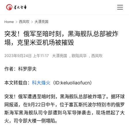
Home
西风吹
大漂亮国
突发！俄军至暗时刻，黑海舰队总部被炸
塌，克里米亚机场被摧毁
2023年9月24日 上午11:17
大漂亮国
,
欧陆风华
,
西风吹
作者：
科罗廖夫
本文转载自：
科大烽火
（ID:keluoliaofucn）
突发！俄军遭遇至暗时刻，黑海舰队总部被炸塌了。据环球
网报道，在9月22日中午，位于塞瓦斯托波尔特别市的俄罗
斯海军黑海舰队司令部遭到乌军导弹袭击，现场燃起了大
火，司令部大楼一侧塌陷。