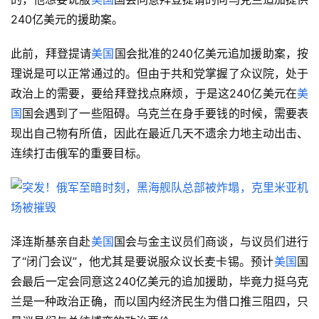
240亿美元的援助案。
此前，拜登提请
美国
国会批准的240亿美元追加援助案，按
理说是可以正常通过的。但由于共和党掌握了众议院，处于
政治上的需要，要给拜登找点麻烦，于是这240亿美元在
美
国
国会遇到了一些阻碍。乌克兰在身手要钱的时候，需要表
现出自己物有所值，因此在最近几天不遗余力地主动出击、
连续打击俄军的重要目标。
泽连斯基亲自赴
美国
国会与金主议员们商谈，与议员们进行
了“闭门会议”，他尤其是要说服众议长麦卡锡。预计
美国
国
会最后一定会同意这240亿美元的追加援助，毕竟力挺乌克
兰是一种政治正确，而以国内经济民生为借口推三阻四，只