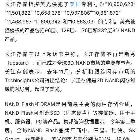
长江存储指控美光侵犯了
美国
专利号为“10,950,623”
“11,501,822”“10,658,378”“10,937,806”“10,861,872”
“11,468,957”“11,600,342”和“10,868,031”的专利。美光被
控侵权的产品包括96层、128层、176层和232层3D NAND
产品。
长江存储在以上起诉书中称，长江存储不再是新秀
（upstart），而已成为全球3D NAND市场的重要参与者。
长江存储表示，去年11月，分析和跟踪闪存市场的
TechInsights公司得出结论：长江存储是3D NAND闪存领
域的领导者，超过了美光。
NAND Flash和DRAM是目前最主要的两种存储介质，
NAND Flash可制造SSD（固态硬盘）等存储器，用于手
机、服务器、PC等产品。集邦咨询数据显示，今年第二季
度，全球NAND Flash品牌厂商中，三星、铠侠、SK 
Group、西部数据、美光的市占率分别为31.1%、19.6%、