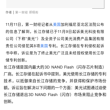
作者 |
第一财经 郑栩彤
11月11日，第一财经记者从
美国
加利福尼亚北区法院公布
的信息了解到，长江存储已于11月9日起诉美光科技有限
公司（下称“美光”）及全资子公司美光消费产品集团有限
责任公司侵犯其8项
美国
专利。长江存储在专利侵权起诉
书中称，诉讼是为了终止美光广泛且未经授权使用长江存
储专利创新。
长江存储是国内最大的3D NAND Flash（闪存芯片制造）
厂商。长江存储在起诉书中提到，美光使用长江存储的专利
技术，以抵御来自长江存储的竞争，并获得和保护市场份
额。诉讼旨在解决以下问题的一个方面：美光试图通过迫使
长江存储退出3D NAND Flash（闪存）市场来阻止竞争和
创新。