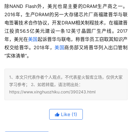
除NAND Flash外，美光也是主要的DRAM生产商之一。
2016年，生产DRAM的另一大存储芯片厂商福建晋华与联
电签署技术合作协议，开发DRAM相关制程技术，在福建晋
江投资56.5亿美元建设一条12英寸晶圆厂生产线。2017
年，美光在
美国
起诉晋华与联电，称晋华员工窃取其知识产
权交给晋华。2018年，
美国
商务部又将晋华列入出口管制
“实体清单”。
1、本文只代表作者个人观点，不代表星火智库立场，仅供大家
学习参考； 2、如若转载，请注明出处：
https://www.xinghuozhiku.com/390243.html
Like
(1)