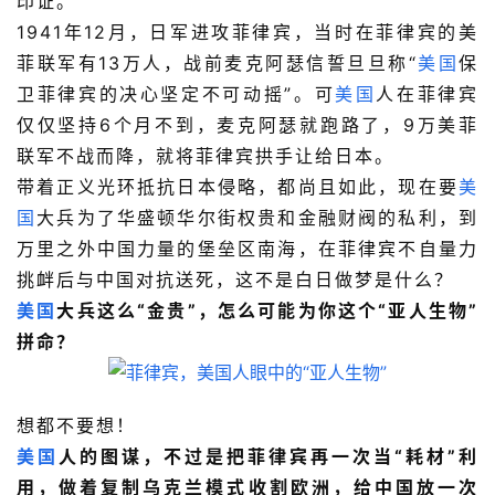
印证。
1941年12月，日军进攻菲律宾，当时在菲律宾的美
菲联军有13万人，战前麦克阿瑟信誓旦旦称“
美国
保
卫菲律宾的决心坚定不可动摇”。可
美国
人在菲律宾
仅仅坚持6个月不到，麦克阿瑟就跑路了，9万美菲
联军不战而降，就将菲律宾拱手让给日本。
带着正义光环抵抗日本侵略，都尚且如此，现在要
美
国
大兵为了华盛顿华尔街权贵和金融财阀的私利，到
万里之外中国力量的堡垒区南海，在菲律宾不自量力
挑衅后与中国对抗送死，这不是白日做梦是什么？
美国
大兵这么“金贵”，怎么可能为你这个“亚人生物”
拼命？
想都不要想！
美国
人的图谋，不过是把菲律宾再一次当“耗材”利
用，做着复制乌克兰模式收割欧洲，给中国放一次