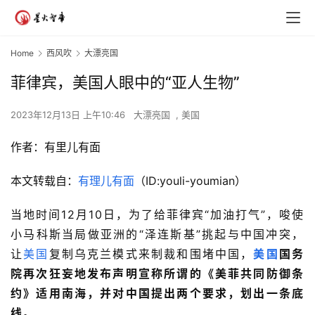
Home
西风吹
大漂亮国
菲律宾，美国人眼中的“亚人生物”
2023年12月13日 上午10:46
大漂亮国
,
美国
作者：
有里儿有面
本文转载自：
有理儿有面
（ID:youli-youmian）
当地时间12月10日，为了给菲律宾“加油打气”，唆使
小马科斯当局做亚洲的“泽连斯基”挑起与中国冲突，
让
美国
复制乌克兰模式来制裁和围堵中国，
美国
国务
院再次狂妄地发布声明宣称所谓的《美菲共同防御条
约》适用南海，并对中国提出两个要求，划出一条底
线。