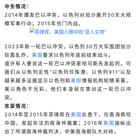
中东情况：
2014年爆发巴以冲突，以色列对加沙展开50天大规
模军事行动；2015年也门内战。
2023年新一轮巴以冲突，以色列30万大军围困加沙
狂轰乱炸，
美国
要求以色列年底前结束战斗。
或许有人要说这一轮巴以冲突是哈马斯先发起的。可
我们从以色列定性“以色列珍珠港、以色列911”以及
越来越多证据显示以色列和
美国
情报机构知情来看，
美以角色不光彩，他们本身就在策动这一轮巴以冲
突。
东亚情况：
2014年至2015年菲律宾在
美国
怂恿下，在南海疯咬
中国，发起非法的南海仲裁案；2016年
美国
操纵出
台了所谓南海仲裁判决，中美南海舰队大对峙。