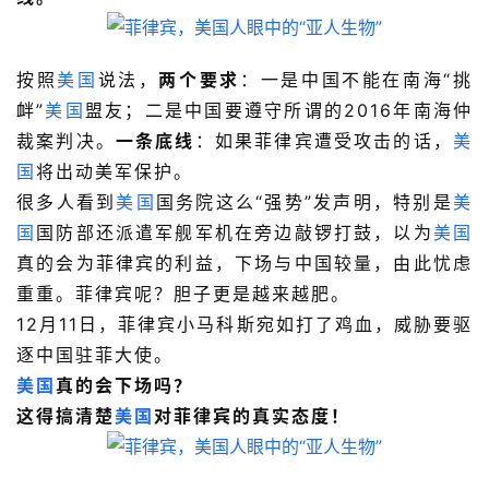
按照
美国
说法，
两个要求
：一是中国不能在南海“挑
衅”
美国
盟友；二是中国要遵守所谓的2016年南海仲
裁案判决。
一条底线
：如果菲律宾遭受攻击的话，
美
国
将出动美军保护。
很多人看到
美国
国务院这么“强势”发声明，特别是
美
国
国防部还派遣军舰军机在旁边敲锣打鼓，以为
美国
真的会为菲律宾的利益，下场与中国较量，由此忧虑
重重。菲律宾呢？胆子更是越来越肥。
12月11日，菲律宾小马科斯宛如打了鸡血，威胁要驱
逐中国驻菲大使。
美国
真的会下场吗？
这得搞清楚
美国
对菲律宾的真实态度！