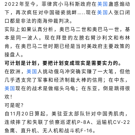
2022年至今，菲律宾小马科斯政府在
美国
蛊惑煽动
下，再次疯狂对中国碰瓷挑衅…..现在
美国
人张口闭
口都是非法的南海仲裁判决。
实际上如果认真分析，奥巴马二世和奥巴马一世，基
本是同一波人。现在拜登的左膀右臂沙利文和布林
肯，在奥巴马二世时期已经是当时美政府主要政策的
操盘人。
可计划是计划，要把计划变成现实是需要实力的。
在欧洲，
美国
人挑动俄乌冲突确实赚了一大笔，但他
几乎透支完了军事和经济制裁大棒的信用；在中东，
美国
现在的战术是做缩头乌龟；在东亚，倒是跳得很
欢！
可是呢？
自11月20日算起，美驻亚太部队针对中国秀肌肉，
连续摔了和失联了侦察巡逻机P-8A、运输机CV-22
鱼鹰、直升机、无人机和战斗机F-16。