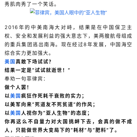
秀肌肉秀了一个笑话。
2016年的中美南海大对峙，结果是在中国保卫主
权、安全和发展利益的强大意志下，美两艘航母组成
的重兵集团逃出南海。现在经过8年发展，中国海空
综合实力更加强大。
美国
真敢下场试试？
结果一定是“试试就逝世！”
奉劝一句菲律宾：
做个人罢！
以
美国
疯狂作死耗干衰败的实力；
以美军向来“死道友不死贫道”的作风；
以
美国
人视你为“亚人生物”的态度；
你再这么不自量力对大国挑衅下去，会真的做不成
人，只能做世界大变局下的“耗材”与“肥料”了。