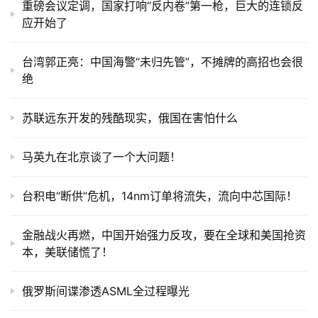
重磅会议定调，国家打响“反内卷”第一枪，巨大的连锁反
应开始了
台湾郭正亮：中国海警“未归先管”，不摊牌的高招也会很
绝
苏联远东开发的残酷现实，俄国在害怕什么
马英九在北京谈了一个大问题！
台积电“断供”危机，14nm订单将流失，流向中芯国际！
金融战火再燃，中国开始强力反攻，要在全球和美国抢资
本，美联储慌了！
俄罗斯间谍渗透ASML全过程曝光