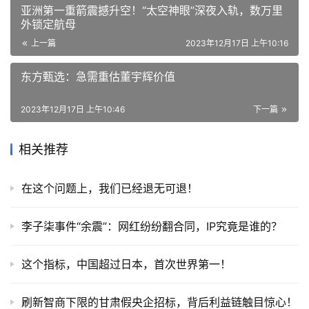
亚洲第一重箭震撼升空！“太空神眼”深夜入轨，数万里
外锁定航母
上一篇
2023年12月17日 上午10:16
东方甄选：急需重估董宇辉价值
2023年12月17日 上午10:46
下一篇
相关推荐
在这个问题上，我们已经退无可退！
李子柒事件“余震”：网红纷纷翻合同，IP究竟是谁的？
这个指标，中国超过日本，首次世界第一！
刷新智商下限的甘肃假央企招标，背后利益链触目惊心！