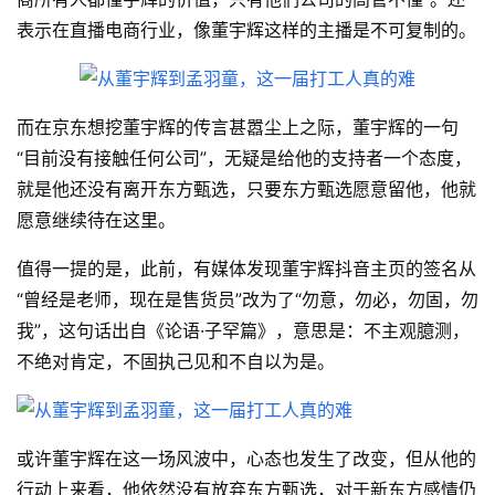
表示在直播电商行业，像董宇辉这样的主播是不可复制的。
而在京东想挖董宇辉的传言甚嚣尘上之际，董宇辉的一句
“目前没有接触任何公司”，无疑是给他的支持者一个态度，
就是他还没有离开东方甄选，只要东方甄选愿意留他，他就
愿意继续待在这里。
值得一提的是，此前，有媒体发现董宇辉抖音主页的签名从
“曾经是老师，现在是售货员”改为了“勿意，勿必，勿固，勿
我”，这句话出自《论语·子罕篇》，意思是：不主观臆测，
不绝对肯定，不固执己见和不自以为是。
或许董宇辉在这一场风波中，心态也发生了改变，但从他的
行动上来看，他依然没有放弃东方甄选，对于新东方感情仍