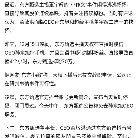
最近，东方甄选主播董宇辉的“小作文”事件闹得沸沸扬扬，
直接导致其股价连续暴跌，抖音关注持续掉粉。当时有评论
认为，俞敏洪面临CEO孙东旭和超级主播董宇辉二选一的抉
择。
昨天，12月15日晚间，东方甄选主播天权在直播时模仿
CEO孙东旭摔手机，并且言语中疑似挑衅粉丝。直接导致直
播4个小时，东方甄选掉粉70万。
据网友“东方小编”称，天权下播后已提交辞职申请，公司正
在研判事情事件可行性。
凌晨，东方甄选官方抖音账号更新简介，宣布当天暂时停
播，闭门思过。今天中午，东方甄选公告称免去孙东旭CEO
职务。
东方甄选董事长、CEO俞
敏洪通过东方甄选抖音号
下午，
发道歉信，表示拉黑的网友朋友已经被全部解除。至此，