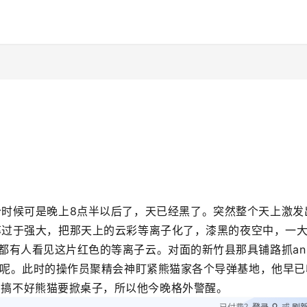
时候可是晚上8点半以后了，天已经黑了。突然整个天上激发
率过于强大，把那天上的云彩
等离子化了，漆黑的夜空中，一
外都有人看见这片红色的等离子云。对面的新竹县那具铺路抓an
猫家呢。此时的操作员聚精会神盯紧熊猫家各个导弹基地，他早已
。搞不好熊猫要掀桌子，所以他今晚格外警醒。