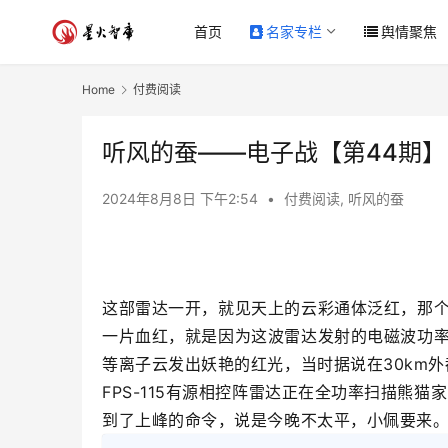
首页
名家专栏
舆情聚焦
Home
付费阅读
听风的蚕——电子战【第44期】
2024年8月8日 下午2:54
•
付费阅读
,
听风的蚕
这部雷达一开，就见天上的云彩通体泛红，那个
一片血红，就是因为这波雷达发射的电磁波功
等离子云发出妖艳的红光，当时据说在30km
FPS-115有源相控阵雷达正在全功率扫描熊
到了上峰的命令，说是今晚不太平，小佩要来