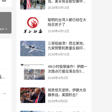
岛，美军将全部空袭中
国，解放军敢开战吗？
2026年4月12日
聪明的台湾人都已经在大
陆买房子了
ext
2026年4月12日
三哥挺崩溃！西北某地，
九架预警机数量反超印度
一国总数
2026年4月10日
48小时极限操作！伊朗一
次围点打援击落击伤5架
美军机
海空通杀！沈飞六代机疑似为上舰研制，标配11万吨级核动力航母
2026年4月4日
局势惊天逆转，伊朗大杀
中俄1.7万亿大单被取消，俄罗斯拒绝接受中国技术，婉拒合作，中国做了什么？
器参战，美国秒怂？
2026年4月6日