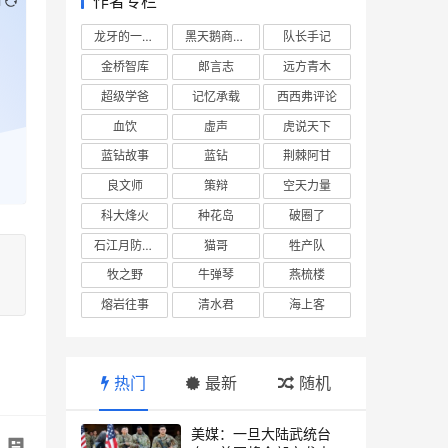
作者专栏
新
龙牙的一座山
黑天鹅商业情报站
队长手记
金桥智库
郎言志
远方青木
超级学爸
记忆承载
西西弗评论
血饮
虚声
虎说天下
蓝钻故事
蓝钻
荆棘阿甘
良文师
策辩
空天力量
科大烽火
种花岛
破圈了
石江月防务观察
猫哥
牲产队
牧之野
牛弹琴
燕梳楼
熔岩往事
清水君
海上客
热门
最新
随机
美媒：一旦大陆武统台