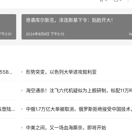
奇袭库尔斯克，泽连斯基下令：贴脸开大！
午2:51
2024年8月8日 下午5:15
N
勇夺世界第一，CGT40燃气轮机亮相，2万吨055B大驱能飙30节
形势突变，以色列大举进攻叙利亚
外媒：“联合利剑-24B”即将打响，解放军或演练登陆台湾岛！
中美之间，又一场血海厮杀，即将开始