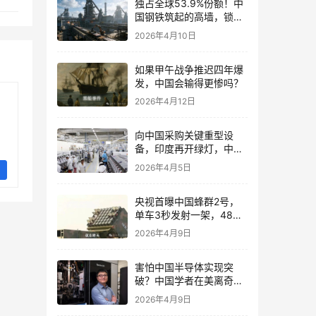
独占全球53.9%份额！中
国钢铁筑起的高墙，锁死
了后发国家的工业化路
2026年4月10日
如果甲午战争推迟四年爆
发，中国会输得更惨吗？
2026年4月12日
向中国采购关键重型设
备，印度再开绿灯，中企
要算好印度风险账
2026年4月5日
央视首曝中国蜂群2号，
单车3秒发射一架，48架
无人机饱和攻击!
2026年4月9日
害怕中国半导体实现突
破？中国学者在美离奇身
亡，美国必须给出交代
2026年4月9日