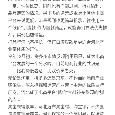
丰富、性价比高，同时也有产能过剩、行业微利、
品牌薄弱的情况，拼多多的运营成本对比其他电商
平台来说更低，流量规则也更简单粗暴，往往用一
个低价“引流款”作为爆款商品，就能得到算法优先推
荐，实现起店带量。
打品牌河北不擅长，但打白牌爆款是更适合河北产
业带体质的玩法。
今年12月初，拼多多市值反超阿里巴巴，成为电商
平台发展的一个分水岭。目前电商行业的共识是
——比我价低者活，比我价高者死。
无论是淘宝、拼多多还是京东，不约而同涌向产业
链源头，深入挖掘和运营产业带上中游的优质白牌
厂商，河北成了电商平台”低价”大战补充货源的“弹
药库”。
淘宝来得很早，河北遍布淘宝村、淘宝镇，不少县
是淘宝镇全覆盖。河北保定的一个高阳县，就培育