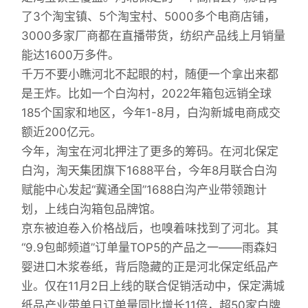
了3个淘宝镇、5个淘宝村、5000多个电商店铺，
3000多家厂商都在直播带货，纺织产品线上月销量
能达1600万多件。
千万不要小瞧河北不起眼的村，随便一个拿出来都
是王炸。比如一个白沟村，2022年箱包远销全球
185个国家和地区，今年1-8月，白沟新城电商成交
额近200亿元。
今年，淘宝在河北押注了更多的筹码。在河北保定
白沟，淘天集团旗下1688平台，今年8月联合白沟
赋能中心发起“冀通全国”1688白沟产业带领跑计
划，上线白沟箱包品牌馆。
京东被迫卷入价格战后，也嗅着味找到了河北。其
“9.9包邮频道”订单量TOP5的产品之一——雨森妇
婴进口木浆卷纸，背后隐藏的正是河北保定纸品产
业。仅在11月2日上线的联合促销活动中，保定满城
纸品产业带单日订单量同比增长11倍，超50家白牌