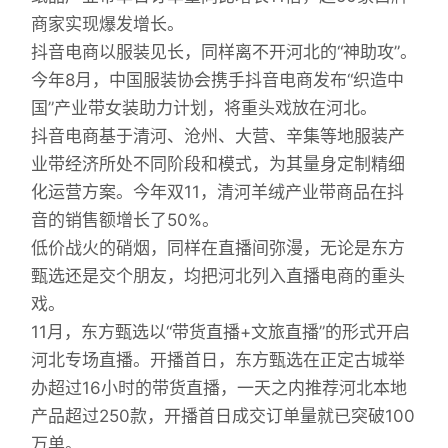
商家实现爆发增长。
抖音电商以服装见长，同样离不开河北的“神助攻”。
今年8月，中国服装协会携手抖音电商发布“织造中
国”产业带女装助力计划，将重头戏放在河北。
抖音电商基于清河、沧州、大营、辛集等地服装产
业带经济所处不同阶段和模式，为其量身定制精细
化运营方案。今年双11，清河羊绒产业带商品在抖
音的销售额增长了50%。
低价战火的硝烟，同样在直播间弥漫，无论是东方
甄选还是交个朋友，均把河北列入直播电商的重头
戏。
11月，东方甄选以“带货直播+文旅直播”的形式开启
河北专场直播。开播首日，东方甄选在正定古城举
办超过16小时的带货直播，一天之内推荐河北本地
产品超过250款，开播首日成交订单量就已突破100
万单。