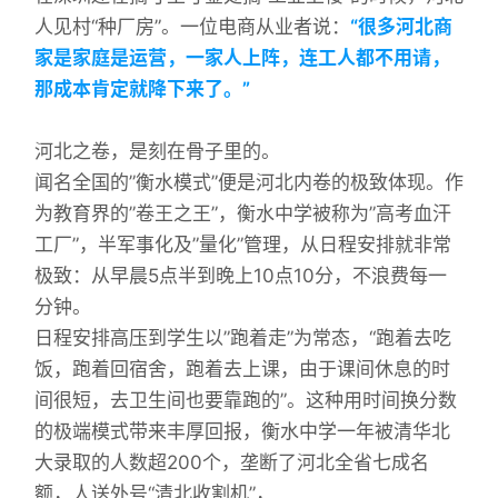
人见村“种厂房”。一位电商从业者说：
“很多河北商
家是家庭是运营，一家人上阵，连工人都不用请，
那成本肯定就降下来了。”
河北之卷，是刻在骨子里的。
闻名全国的”衡水模式”便是河北内卷的极致体现。作
为教育界的”卷王之王”，衡水中学被称为”高考血汗
工厂”，半军事化及”量化”管理，从日程安排就非常
极致：从早晨5点半到晚上10点10分，不浪费每一
分钟。
日程安排高压到学生以”跑着走”为常态，“跑着去吃
饭，跑着回宿舍，跑着去上课，由于课间休息的时
间很短，去卫生间也要靠跑的”。这种用时间换分数
的极端模式带来丰厚回报，衡水中学一年被清华北
大录取的人数超200个，垄断了河北全省七成名
额，人送外号“清北收割机”，