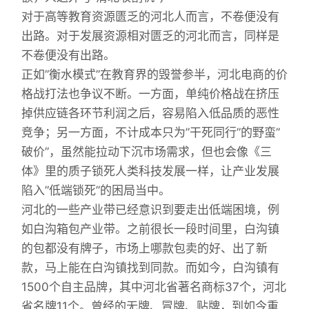
对于高等教育资源匮乏的河北人而言，不卷便没有
出路。对于发展资源相对匮乏的河北而言，同样是
不卷便没有出路。
正如”衡水模式”在教育界的毁誉参半，河北电商的价
格战打法也争议不断。一方面，单纯价格战在挤压
掉供应链各环节利润之后，容易陷入低品质的恶性
竞争；另一方面，不计成本只为”干死同行”的野蛮”
破价”，虽然能拉动下沉市场需求，但也会像《三
体》里的质子锁死人类科技发展一样，让产业发展
陷入”低端锁死”的困局当中。
河北的一些产业带已经意识到要走出低端困境，例
如白沟箱包产业带。之前很长一段时间里，白沟镇
的包都没有牌子，市场上哪款包卖的好、出了新
款，马上能在白沟镇找到同款。而如今，白沟镇有
1500个自主品牌，其中河北省著名商标37个，河北
省名牌11个。曾经的无牌、冒牌、贴牌，到如今重