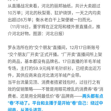
从直播战况来看，河北的丽邦抽纸，共计大卖超过
10万单；河北的秋梨膏、缸炉烧饼，一天之内均卖
出超过6万单；衡水老白干上架便被一扫而光。
（11月18日，董宇辉在正定阳和楼外景直播点，推
介河北好物。图源：河北日报）
罗永浩所在的“交个朋友”直播间，12月17日新账号
“交个朋友厂开卖”正式开播。“厂开卖”直播间所上架
的商品，基本都没有品牌名。17日直播的羊毛羊绒
专场，主打的59.9元纯羊毛针织衫，已经卖出近万
件，其供应商来自河北清河羊绒产业带。
当平台流量见顶、消费者捂紧钱包时，过往行之有
效的促销策略——不管是用眼花缭乱的消费券“卷”消
费者、还是用全网最低价“卷”品牌商——
两头都有点
“卷”不动了。平台和主播于是开始“卷”自己：绕过中
间商，从源头进货。