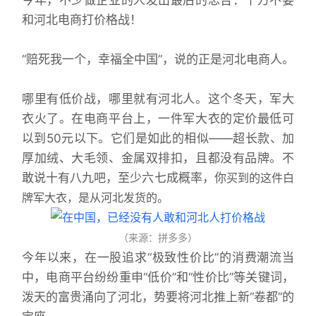
今年，不少做企业的人发出最后的忠告：千万不要
和河北电商打价格战！
“赔死我一个，幸福全中国”，说的正是河北电商人。
哪里有低价战，哪里就有河北人。这个冬天，军大
衣火了。在电商平台上，一件军大衣的定价最低可
以到50元以下。它们是如此的相似——超长款、加
厚加绒、大毛领、金属双排扣，且都没有品牌。不
敢说十有八九吧，至少六七成概率，你
买到的这件白
牌军大衣，是从河北发货的。
（来源：拼多多）
今年以来，在一股追求“极致性价比”的消费潮流当
中，电商平台纷纷重申“低价”和“性价比”等关键词，
泼天的富贵涌向了河北，势要将河北推上新“卷都”的