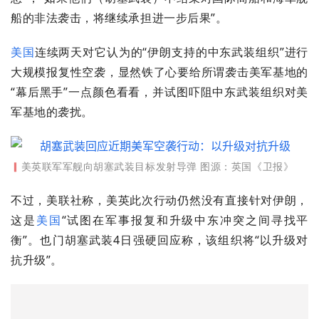
船的非法袭击，将继续承担进一步后果”。
美国
连续两天对它认为的“伊朗支持的中东武装组织”进行
大规模报复性空袭，显然铁了心要给所谓袭击美军基地的
“幕后黑手”一点颜色看看，并试图吓阻中东武装组织对美
军基地的袭扰。
▎
美英联军军舰向胡塞武装目标发射导弹
图源：
英国《卫报》
不过，美联社称，美英此次行动仍然没有直接针对伊朗，
这是
美国
“试图在军事报复和升级中东冲突之间寻找平
衡”。也门胡塞武装4日强硬回应称，该组织将“以升级对
抗升级”。