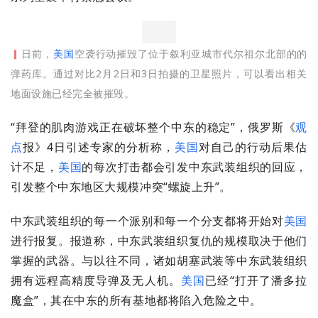
▎
日前，
美国
空袭行动摧毁了位于叙利亚城市代尔祖尔北部的的
弹药库。通过对比2月2日和3日拍摄的卫星照片，可以看出相关
地面设施已经完全被摧毁。
“拜登的肌肉游戏正在破坏整个中东的稳定”，俄罗斯《
观
点
报》4日引述专家的分析称，
美国
对自己的行动后果估
计不足，
美国
的每次打击都会引发中东武装组织的回应，
引发整个中东地区大规模冲突“螺旋上升”。
中东武装组织的每一个派别和每一个分支都将开始对
美国
进行报复。报道称，中东武装组织复仇的规模取决于他们
掌握的武器。与以往不同，诸如胡塞武装等中东武装组织
拥有远程高精度导弹及无人机。
美国
已经“打开了潘多拉
魔盒”，其在中东的所有基地都将陷入危险之中。