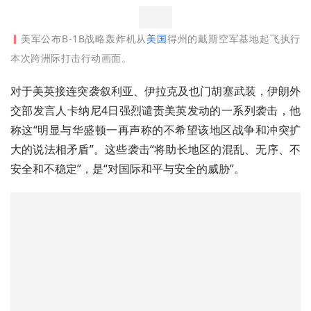
▎
美军公布B-1B战略轰炸机从
美国
得州的戴斯空军基地起飞执行
本次跨洲际打击行动画面。
对于美英接连突袭叙利亚、伊拉克及也门胡塞武装，伊朗外
交部发言人卡纳尼4日强烈谴责美英发动的一系列袭击，他
称这“明显与华盛顿一再声称的不希望该地区战争和冲突扩
大的说法相矛盾”。这些袭击“将助长地区的混乱、无序、不
安全和不稳定”，是“对国际和平与安全的威胁”。