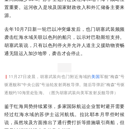
置重要。运河收入是埃及国家财政收入和外汇储备主要来
源。
去年10月7日新一轮巴以冲突爆发后，也门胡塞武装频频
袭击红海水域关联以色列的船只，以示对巴勒斯坦支持。
胡塞武装说，只有以色列停火并允许人道主义援助物资畅
通无阻运入加沙地带，袭击才会停止。
▎
11月27日凌晨，胡塞武装向也门附近海域的
美国
军舰“梅森”号
驱逐舰和“中央公园”号油轮发射两枚导弹。随后导弹距“梅森”号驱
逐舰约10海里处坠海。（图为胡塞武装向美军发射反舰导弹）
鉴于红海局势持续紧张，多家国际航运企业暂时避开需要
经过红海水域的苏伊士运河航线。拉比耶本月早些时候
说，虽然埃及方面推出了通行费打折等措施吸引商船，但