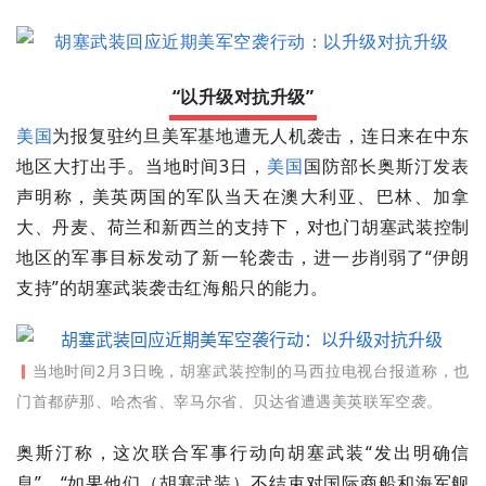
“以升级对抗升级”
美国
为报复驻约旦美军基地遭无人机袭击，连日来在中东
地区大打出手。
当地时间3日，
美国
国防部长奥斯汀发表
声明称，美英两国的军队当天在澳大利亚、巴林、加拿
大、丹麦、荷兰和新西兰的支持下，对也门胡塞武装控制
地区的军事目标发动了新一轮袭击，进一步削弱了“伊朗
支持”的胡塞武装袭击红海船只的能力。
▎
当地时间2月3日晚，胡塞武装控制的马西拉电视台报道称，也
门首都萨那、哈杰省、宰马尔省、贝达省遭遇美英联军空袭。
奥斯汀称，这次联合军事行动向胡塞武装“发出明确信
息”，“如果他们（胡塞武装）不结束对国际商船和海军舰