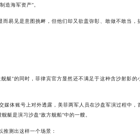
制造海军资产”。
，显而易见是意图挑衅，但他们却又欲盖弥彰、敢做不敢当，
造舰艇”的同时，菲律宾官方显然还不满足于这种含沙射影的
社交媒体账号上对外透露，美菲两军人员在沙盘军演过程中，
艘舰艇是演习沙盘“敌方舰船”中的一艘。
以推测出这样一个场景：