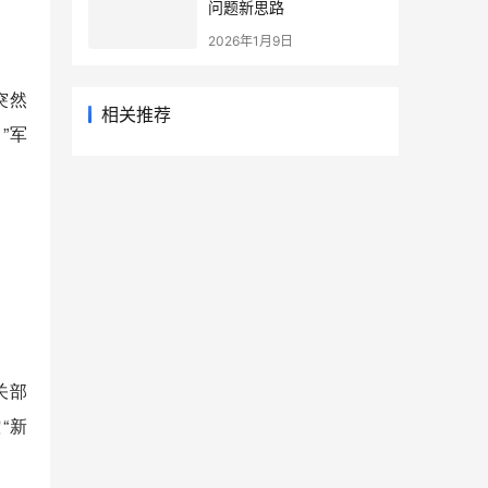
问题新思路
2026年1月9日
突然
相关推荐
”军
关部
“新