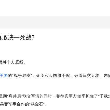
真敢决一死战?
挑衅中方底线。
美国
的“战争游戏”，企图和大国掰手腕，做着远交近攻、内
星期“肩并肩”联合军演的同时，菲律宾军方似乎抓住了“千载
美菲军事合作的“试金石”。