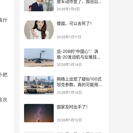
放军动作变了，围台后的
“真正杀招”曝光
2026年1月5日
搞什
倭国，可以去死了！
2026年1月11日
运-20B的“中国心”：涡
扇-20发动机与反推技术
大突破！
2026年1月14日
小把
网络上出现了疑似100式
坦克参数，真的可能用了
钛合金装甲！
2026年1月14日
首次
国家及时出手了！
2026年1月10日