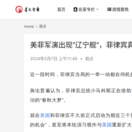
首页
名家专栏
舆情聚焦
Home
观点
美菲军演出现“辽宁舰”，菲律宾
2024年5月7日 上午11:46
•
观点
近一段时间，菲律宾当局的一举一动都在伺机
舆论普遍认为，菲律宾总统小马科斯正在借助
治的“春秋大梦”。
就在
美国
和菲律宾不久前正式启动为期近三个
的机会”，甚至将本轮演习视作与
美国
重新扩大