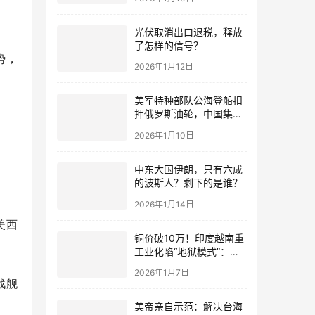
光伏取消出口退税，释放
了怎样的信号？
势，
2026年1月12日
美军特种部队公海登船扣
押俄罗斯油轮，中国集装
箱武装船早有准备？
2026年1月10日
中东大国伊朗，只有六成
的波斯人？剩下的是谁？
2026年1月14日
美西
铜价破10万！印度越南重
工业化陷“地狱模式”：中
国当年抄底的历史红利，
2026年1月7日
再也复刻不了
战舰
美帝亲自示范：解决台海