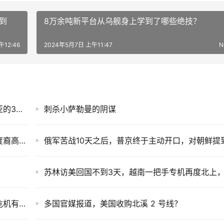
到
8万余吨新平台从乌舰身上学到了哪些绝技？
12:46
2024年5月7日 上午11:47
N
加沙之战永续：以色列炸死哈马斯领导人哈尼亚的3个儿子！
刺杀小萨勒曼的阴谋
时间才能给出最好的答案，原形毕露以后，印度裔高管如今成过街老鼠。
世界应该珍惜现在的中国，第一工业大国陷入危机有多可怕，来自英美争霸的启示
多国官媒报道，美国收购北溪 2 号线？