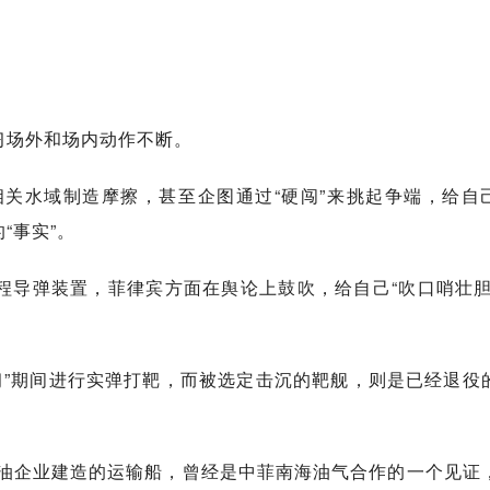
习场外和场内动作不断。
关水域制造摩擦，甚至企图通过“硬闯”来挑起争端，给自
“事实”。
程导弹装置，菲律宾方面在舆论上鼓吹，给自己“吹口哨壮胆
。
习”期间进行实弹打靶，而被选定击沉的靶舰，则是已经退役
油企业建造的运输船，曾经是中菲南海油气合作的一个见证