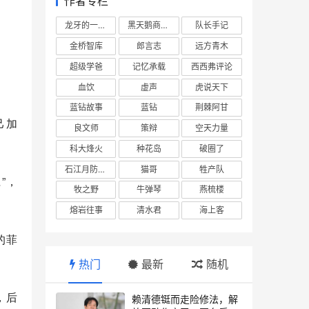
作者专栏
龙牙的一座山
黑天鹅商业情报站
队长手记
金桥智库
郎言志
远方青木
超级学爸
记忆承载
西西弗评论
血饮
虚声
虎说天下
蓝钻故事
蓝钻
荆棘阿甘
己加
良文师
策辩
空天力量
科大烽火
种花岛
破圈了
石江月防务观察
猫哥
牲产队
”，
牧之野
牛弹琴
燕梳楼
熔岩往事
清水君
海上客
的菲
热门
最新
随机
，后
赖清德铤而走险修法，解