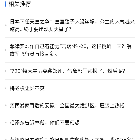
相关推荐
日本下任天皇之争：皇室独子人设崩塌，公主的人气越来
越高…终于要出现女天皇了？
菲律宾炒作自己有能力“击落”歼-20，这样挑衅中国？解
放军飞行员直接亮剑。
“720”特大暴雨突袭郑州，气象部门预报了，然后呢？
梅老板让谁不爽
河南暴雨背后的安徽：全国最大泄洪区，应该上热搜
毛泽东告诉林彪，你们不要幻想
苏翊鸣日本教练：抗日剧叫佐藤的坏人太多，我想“正名”