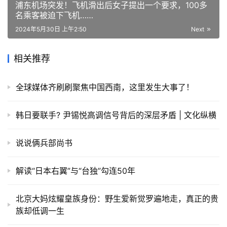
浦东机场突发！飞机滑出后女子提出一个要求，100多
名乘客被迫下飞机……
2024年5月30日 上午2:50
Next
相关推荐
全球媒体齐刷刷聚焦中国西南，这里发生大事了！
韩日要联手? 尹锡悦高调信号背后的深层矛盾 | 文化纵横
说说俩兵部尚书
解读“日本右翼”与“台独”勾连50年
北京大妈炫耀皇族身份：野生爱新觉罗遍地走，真正的贵
族却低调一生