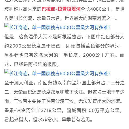
玻利维亚高原来的
巴拉那-拉普拉塔河
全长4080公里，是世
界第14长河流，水量五六名，世界最大的温带河流之一。
但是，这条温带大河不是阿根廷独占，下图中红色部分大
约2000公里长度属于巴西，即便包括蓝色部分的界河，
阿根廷也只有这条大河的一半长度，2000公里左右。
而
这，已经是阿根廷的极限。
至于澳大利亚，南回归线以南的温带国土部分占了三分之
二，无论面积还是长度都足够放下长江。但这块土地干旱少
雨，气候带主要属于热带沙漠气候，无法发育出大的河流。
墨累-达令河
全长3719公里，流域面积100万平方公里，
看起来挺大，但水非常小，旱季若有若无。