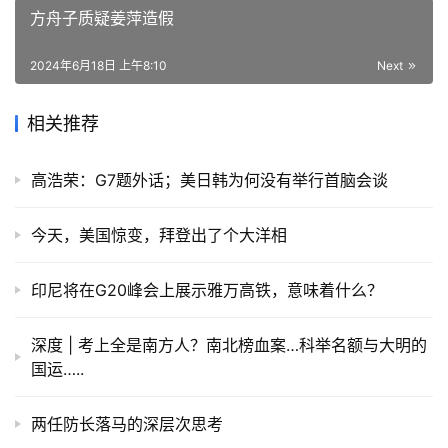
方舟子质疑姜萍造假
2024年6月18日 上午8:10
Next
相关推荐
高浩荣：G7题外话；美日韩为何没有举行首脑会谈
今天，美国惊变，拜登出了个大洋相
印尼将在G20峰会上展示雅万高铁，意味着什么？
深度 | 考上全是南方人？南北榜血案…科举名额与大明的
国运…..
两任防长落马的深层次思考