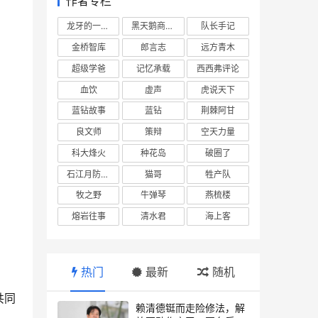
作者专栏
龙牙的一座山
黑天鹅商业情报站
队长手记
金桥智库
郎言志
远方青木
超级学爸
记忆承载
西西弗评论
血饮
虚声
虎说天下
蓝钻故事
蓝钻
荆棘阿甘
良文师
策辩
空天力量
科大烽火
种花岛
破圈了
石江月防务观察
猫哥
牲产队
牧之野
牛弹琴
燕梳楼
熔岩往事
清水君
海上客
热门
最新
随机
共同
赖清德铤而走险修法，解