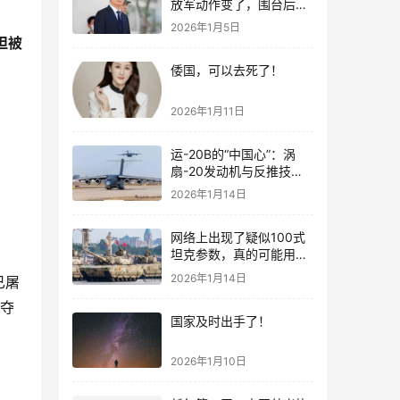
放军动作变了，围台后的
“真正杀招”曝光
2026年1月5日
坦被
倭国，可以去死了！
2026年1月11日
运-20B的“中国心”：涡
扇-20发动机与反推技术
大突破！
2026年1月14日
网络上出现了疑似100式
坦克参数，真的可能用了
钛合金装甲！
2026年1月14日
已屠
夺
国家及时出手了！
2026年1月10日