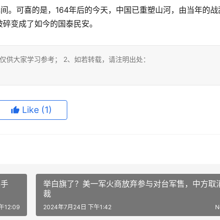
挥间。可喜的是，164年后的今天，中国已重塑山河，由当年的战
破碎变成了如今的国泰民安。
仅供大家学习参考； 2、如若转载，请注明出处：
Like
(1)
黑手
举白旗了？美一军火商放弃参与对台军售，中方取
裁
12:09
2024年7月24日 下午1:42
N