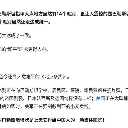
巴勒斯坦指甲大点地方居然有14个派别，更让人震惊的是巴勒斯
个派别居然还没达成统一。
们并达成了一致。
的“和平”理念更得人心。
下至今还令人意难平的《北京条约》。
色列正在向巴勒斯坦学校、居民区、医院、难民营疯狂扔炸弹，
年的帝国列强、日本法西斯及德国纳粹没有二样；
美国
正在大肆掠
骨瘦如柴时，美军正在强割叙利亚的小麦卖钱。
的巴勒斯坦惨状是上天安排给中国人的一场集体回忆！