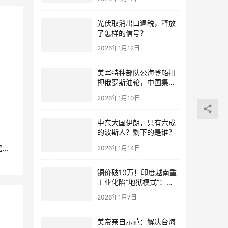
光伏取消出口退税，释放
了怎样的信号？
2026年1月12日
美军特种部队公海登船扣
押俄罗斯油轮，中国集装
箱武装船早有准备？
2026年1月10日
中东大国伊朗，只有六成
的波斯人？剩下的是谁？
柬埔寨被中国高铁项目“踢出局”，洪玛奈外交摇摆究竟为何？
2026年1月14日
铜价破10万！印度越南重
工业化陷“地狱模式”：中
国当年抄底的历史红利，
2026年1月7日
再也复刻不了
美帝亲自示范：解决台海