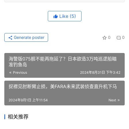
Like
(5)
Generate poster
0
0
海警版075舰不能再拖延了？日本欲造3万吨巡逻船瞄
准钓鱼岛
Previous
2024年8月31日 下午3:42
捉襟见肘断臂止损，美FARA未来武装侦查直升机下马
2024年9月1日 上午11:54
Next
相关推荐