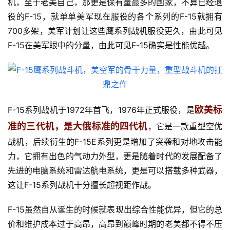
机，至于老美自己，那更是保有量最多的国家，不算已经退
役的F-15，就单单美军现在服役的各个系列的F-15就拥有
700多架，美军计划让这些鹰系列战机服役更久，由此可见
F-15在美军眼中的分量，由此可见F-15确实是性能优越。
欧美标
F-15系列战机于1972年首飞，1976年正式服役，是
准的三代机，是大俄标准的四代机
，它是一款重型空优
战机，后续衍生的F-15E系列更是增加了突袭和对地攻击能
力，它拥有出色的气动力外型，更是随着时代的发展配备了
先进的电脑系统和雷达航电系统，更是可以搭载多种武器，
这让F-15系列战机十分擅长超视距作战。
F-15虽然自从诞生的时候就表现出综合性能优异，但它的总
价和维护成本过于高昂，高昂到巅峰时期的老美都不得不压