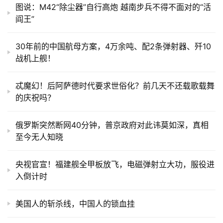
图说：M42“除尘器”自行高炮 越南步兵不得不面对的“活
阎王”
30年前的中国航母方案，4万余吨、配2条弹射器、歼10
战机上舰！
忒魔幻！后阿萨德时代要求世俗化？前几天不还载歌载舞
的庆祝吗？
俄罗斯突然断网40分钟，普京政府对此讳莫如深，真相
至今无人知晓
央视官宣！福建舰全甲板放飞，电磁弹射立大功，服役进
入倒计时
美国人的斩杀线，中国人的锁血挂