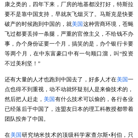
康之类的，四年下来，厂房的地基都没打好，特斯拉
要不是靠中国支持，早就灰飞烟灭了。马斯克是快要
破产的时候跑到中国的，就
美国
这种营商环境，苍蝇
飞过都要丢掉一条腿，严重的官僚主义，不给钱不办
事，办个身份证要一个月，搞笑的是，办个银行卡要
等两个月，在中东富豪口中有一句顺口溜，叫“投资
不过美利坚！”
还有大量的人才也跑到中国去了，好多人才在
美国
一
点也得不到重视，动不动就怀疑别人是来偷技术的，
然后把人赶走，
美国
有什么技术可以偷的，各行各业
已经落后于中国了，连盟友日本的理工科教授都带着
团队投奔了中国。
在
美国
研究纳米技术的顶级科学家查尔斯•利伯，只