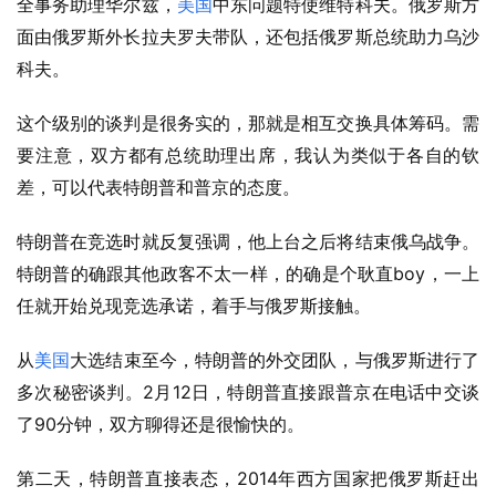
全事务助理华尔兹，
美国
中东问题特使维特科夫。俄罗斯方
面由俄罗斯外长拉夫罗夫带队，还包括俄罗斯总统助力乌沙
科夫。
这个级别的谈判是很务实的，那就是相互交换具体筹码。需
要注意，双方都有总统助理出席，我认为类似于各自的钦
差，可以代表特朗普和普京的态度。
特朗普在竞选时就反复强调，他上台之后将结束俄乌战争。
boy
特朗普的确跟其他政客不太一样，的确是个耿直
，一上
任就开始兑现竞选承诺，着手与俄罗斯接触。
从
美国
大选结束至今，特朗普的外交团队，与俄罗斯进行了
2
12
多次秘密谈判。
月
日，特朗普直接跟普京在电话中交谈
90
了
分钟，双方聊得还是很愉快的。
2014
第二天，特朗普直接表态，
年西方国家把俄罗斯赶出