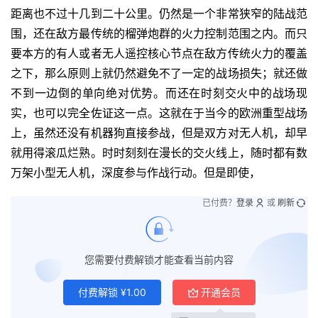
距离也不过十几到二十公里。仍然是一个非常狭窄的陆战范
围，还在敌方最传统的榴弹炮群的火力控制范围之内。而只
要本方的有人或者无人遥控核心节点在敌方传统火力的覆盖
之下，那么原则上就仍然避免不了一定的战场损失；就还做
不到一边倒的单向绝对优势。而还在时刻交火中的战场现
实，也可以完全佐证这一点。这就在于当今的欧洲重型战场
上，虽然还没有机器狗直接参战，但是双方对无人机，却早
就用得滚瓜烂熟。时时刻刻在漫长的交火线上，随时都有数
万架小型无人机，深度参与作战行动。但是即使，
已付费？
登录
或
刷新
您需要付费解锁才能查看当前内容
付费解锁
¥
1.00
开通会员