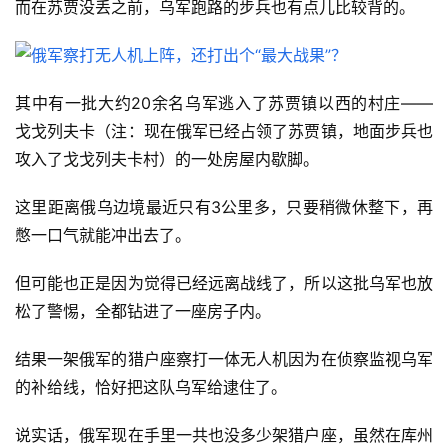
而在苏贾没丢之前，乌军跑路的步兵也有点儿比较背的。
其中有一批大约20余名乌军逃入了苏贾镇以西的村庄——
戈戈列夫卡（注：现在俄军已经占领了苏贾镇，地面步兵也
攻入了戈戈列夫卡村）的一处房屋内歇脚。
这里距离俄乌边境最近只有3公里多，只要稍微休整下，再
憋一口气就能冲出去了。
但可能也正是因为觉得已经远离战线了，所以这批乌军也放
松了警惕，全都钻进了一座房子内。
结果一架俄军的猎户座察打一体无人机因为在侦察监视乌军
的补给线，恰好把这队乌军给逮住了。
说实话，俄军现在手里一共也没多少架猎户座，虽然在库州