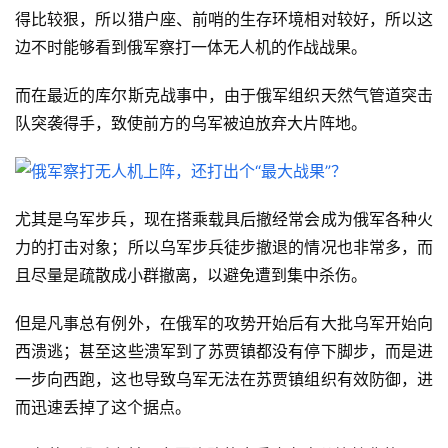
得比较狠，所以猎户座、前哨的生存环境相对较好，所以这
边不时能够看到俄军察打一体无人机的作战战果。
而在最近的库尔斯克战事中，由于俄军组织天然气管道突击
队突袭得手，致使前方的乌军被迫放弃大片阵地。
尤其是乌军步兵，现在搭乘载具后撤经常会成为俄军各种火
力的打击对象；所以乌军步兵徒步撤退的情况也非常多，而
且尽量是疏散成小群撤离，以避免遭到集中杀伤。
但是凡事总有例外，在俄军的攻势开始后有大批乌军开始向
西溃逃；甚至这些溃军到了苏贾镇都没有停下脚步，而是进
一步向西跑，这也导致乌军无法在苏贾镇组织有效防御，进
而迅速丢掉了这个据点。