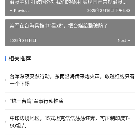
潜艇主机 打破国外对我们的禁用 实现国产常规潜艇动
力自主可控
Previous
2025年3月16日 下午5:43
美军在台海兵推中”看戏”，把台媒给整破防了
2025年3月16日
Next
相关推荐
台军深夜突然行动，东南沿海传来炮火声，敢越红线只有
一个下场
“统一台湾”军事行动推演
中印边境地区，15式坦克浩浩荡荡狂奔，可压制印度T-
90坦克