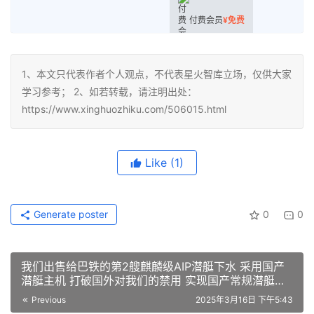
付费会员
¥
免费
1、本文只代表作者个人观点，不代表星火智库立场，仅供大家
学习参考； 2、如若转载，请注明出处：
https://www.xinghuozhiku.com/506015.html
Like
(1)
Generate poster
0
0
我们出售给巴铁的第2艘麒麟级AIP潜艇下水 采用国产
潜艇主机 打破国外对我们的禁用 实现国产常规潜艇动
力自主可控
Previous
2025年3月16日 下午5:43