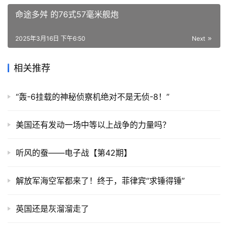
命途多舛 的76式57毫米舰炮
2025年3月16日 下午6:50
Next
相关推荐
“轰-6挂载的神秘侦察机绝对不是无侦-8！”
美国还有发动一场中等以上战争的力量吗？
听风的蚕——电子战【第42期】
解放军海空军都来了！终于，菲律宾“求锤得锤”
英国还是灰溜溜走了