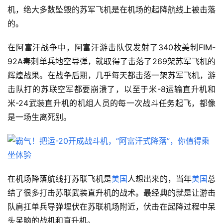
机，绝大多数坠毁的苏军飞机是在机场的起降航线上被击落
的。
在阿富汗战争中，阿富汗游击队仅发射了340枚美制FIM-
92A毒刺单兵地空导弹，就取得了击落了269架苏军飞机的
辉煌战果。在战争后期，几乎每天都击落一架苏军飞机，游
击队打的苏联空军都要崩溃了，以至于米-8运输直升机和
米-24武装直升机的机组人员的每一次战斗任务起飞，都像
是一场生离死别。
在机场降落航线打苏联飞机是
美国
人想出来的，当年
美国
总
结了很多打击苏联武装直升机的战术。最经典的就是让游击
队肩扛单兵导弹埋伏在苏联机场附近，伏击在起降过程中呆
头呆脑的战机和直升机。