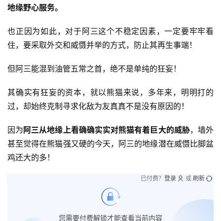
地缘野心服务。
也正因为如此，对于阿三这个不稳定因素，一定要牢牢看
住，要采取外交和威慑并举的方式，防止其再生事端！
但阿三能混到油管五常之首，绝不是单纯的狂妄！
其确实有狂妄的资本，就以熊猫来说，多年来，明明打的
过，却始终克制寻求化敌为友真真不是没有原因的！
因为
阿三从地缘上看确确实实对熊猫有着巨大的威胁
，墙外
甚至觉得在熊猫强又硬的今天，阿三的地缘潜在威慑比脚盆
鸡还大的多！
已付费？
登录
或
刷新
您需要付费解锁才能查看当前内容