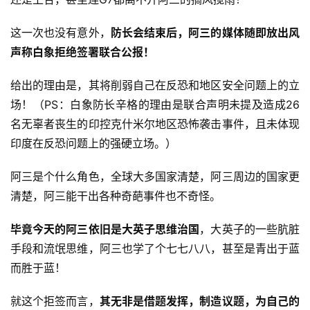
这一次也没有意外，
防长会结束后，阿三的媒体随即放出风
声称白象拒绝签署联合公报！
给出的理由是，其将削弱自己在反恐和地区安全问题上的立
场！（PS：白象防长辛格的理由是联合声明未提及造成26
名无辜者丧生的印控克什米尔地区恐怖袭击事件，且未体现
印度在反恐问题上的强硬立场。）
阿三是个什么角色，全球大多国家清楚，阿三周边的国家更
清楚，阿三能干出各种奇葩事件也不奇怪。
毕竟今天的阿三依旧是大英子思维治国
，大英子的一些肮脏
手段和流氓思维，阿三也学了个七七八八，甚至是青出于蓝
而胜于蓝！
就这个拒签而言，
其无非是借题发挥，制造议题，为自己的