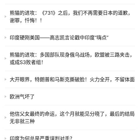
熊猫的进攻：《731》之后，我们不再需要日本的道歉，
谢罪，忏悔！！
印度硬刚美国——高志凯言论戳中印度“嗨点”
熊猫的进攻：多国部队现身俄乌战场，欧盟被三路夹击，
或成S3败者组！
大开眼界，特朗普和马斯克撕破脸！火力全开，不留体面
欧洲气坏了
他信父女最终的命运，这个月就能见分晓了，最后的结局
无非就三种
印度为何总是严重误判对手？