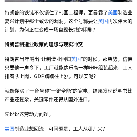
特朗普的铁链不仅锁住了韩国工程师，更暴露了
美国
制造业
复兴计划中那个致命的漏洞。这个号称要让
美国
再次伟大的
计划，为何正在变成一场自毁长城的闹剧？
特朗普制造业政策的理想与现实冲突
特朗普当年喊出“让制造业回归
美国
”的时候，那架势，仿佛
只要他一声令下，工厂就能像乐高一样咔咔组装起来，工人
排着队上岗，GDP蹭蹭往上涨。可现实呢？
就像你买了一台号称“一键全能”的家电，结果发现说明书比
产品还复杂，关键零件还得从国外进口。
先说说这劳动力问题。
美国
制造业想回流，可问题是，工人从哪儿来？