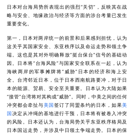
日本对台海局势所表现出的强烈“关切”，反映其在战
略与安全、地缘政治与经济等方面的涉台考量已发生
重要变化。
第一，日本对两岸统一的前景和后果感到担忧，认为
这关乎其国家安全、东亚秩序以及命运走势和领土争
端。这也是其对外明确释放“挺台保台”信号的基础动
因。日本将“台海风险”与国家安全联系在一起，认为
海峡两岸的军事摊牌将
“
威胁
”
日本的经济和海上安
全。台湾邻近日本，位于日本西南航路要冲，对于日
本的能源、贸易、安全至关重要。日本认为大陆如果
“接管”台湾将对其构成
“
威胁
”
。同时，中美之间的任何
冲突都会牵扯与
美国
签订了同盟条约的日本，如果
美
国
决定从冲绳的基地进行干预，日本将有被卷入冲突
的风险。日本还认为，台海局势关乎东亚秩序格局及
日本国运走势，并涉及中日领土争端走势。日本的保