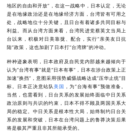
地区的自由和开放”，在这一战略中，日本认定，无论
是在地缘政治还是在地缘经济方面，台湾皆有可用之
处，战略地位十分关键，且日台有着诸多共同目标与
利益。而从台湾方面来看，台湾民进党蔡英文当局上
台以来，积极对日美靠拢、配合，实行“亲美友日抗
陆”政策，这也加剧了日本打“台湾牌”的冲动。
种种迹象表明，日本政府及自民党内部越来越倾向于
认为“台湾有事”就是“日本有事”，日本在涉台政策上正
加速“换挡”，意图采用强势威慑战略达成“压华止统”目
标。日本正决意站队
美国
，为“台海有事”预做准备。
当然，也需看到，日台关系的发展始终面临中日关系
政治原则与共识的约束，日本不得不顾及两国关系大
局的稳定。中日关系是根本性大局，始终制约日台关
系的发展和突破，日本在台湾问题上的鲁莽决策后果
将是极其严重且非其所能承受的。