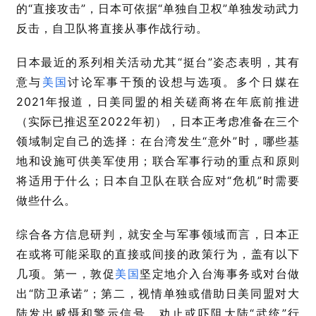
的“直接攻击”，日本可依据“单独自卫权”单独发动武力
反击，自卫队将直接从事作战行动。
日本最近的系列相关活动尤其“挺台”姿态表明，其有
意与
美国
讨论军事干预的设想与选项。多个日媒在
2021年报道，日美同盟的相关磋商将在年底前推进
（实际已推迟至2022年初），日本正考虑准备在三个
领域制定自己的选择：在台湾发生“意外”时，哪些基
地和设施可供美军使用；联合军事行动的重点和原则
将适用于什么；日本自卫队在联合应对
“
危机
”
时需要
做些什么。
综合各方信息研判，就安全与军事领域而言，日本正
在或将可能采取的直接或间接的政策行为，盖有以下
几项。第一，敦促
美国
坚定地介入台海事务或对台做
出“防卫承诺”；第二，视情单独或借助日美同盟对大
陆发出威慑和警示信号，劝止或吓阻大陆“武统”行