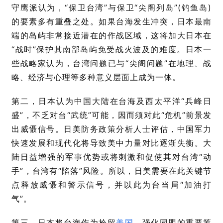
守鹰派认为，“保卫台湾”与保卫“尖阁列岛”(钓鱼岛)
的要素多有重叠之处。如果台海发生冲突，日本最南
端的岛屿非常接近潜在的作战区域，这将加大日本在
“战时”保护其南部岛屿免受战火波及的难度。日本一
些战略家认为，台湾问题已与“尖阁问题”在地理、战
略、经济与心理等多种意义层面上成为一体。
第二，日本认为中国大陆在台海及西太平洋
“
兵峰日
盛
”
，不乏对台“武统”可能，因而须对此“危机”前景发
出威慑信号。日美防务政策分析人士评估，中国军力
快速发展和现代化将导致美中力量对比逐渐失衡。大
陆日益增强的军事优势或将刺激和促使其对台湾“动
手”，台湾有“陷落”风险。所以，日美需要在此关键节
点释放威慑和警示信号，并以此为台当局“加油打
气”。
第三，日本将台海作为拴留
美国
、强化同盟的重要筹