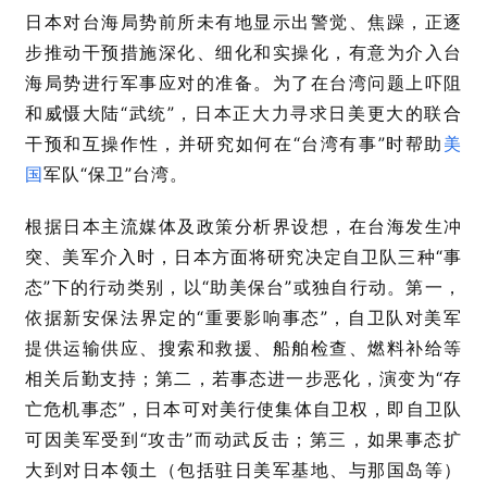
日本对台海局势前所未有地显示出警觉、焦躁，正逐
步推动干预措施深化、细化和实操化，有意为介入台
海局势进行军事应对的准备。为了在台湾问题上吓阻
和威慑大陆“武统”，日本正大力寻求日美更大的联合
干预和互操作性，并研究如何在“台湾有事”时帮助
美
国
军队“保卫”台湾。
根据日本主流媒体及政策分析界设想，在台海发生冲
突、美军介入时，日本方面将研究决定自卫队三种“事
态”下的行动类别，以“助美保台”或独自行动。第一，
依据新安保法界定的“重要影响事态”，自卫队对美军
提供运输供应、搜索和救援、船舶检查、燃料补给等
相关后勤支持；第二，若事态进一步恶化，演变为“存
亡危机事态”，日本可对美行使集体自卫权，即自卫队
可因美军受到“攻击”而动武反击；第三，如果事态扩
大到对日本领土（包括驻日美军基地、与那国岛等）