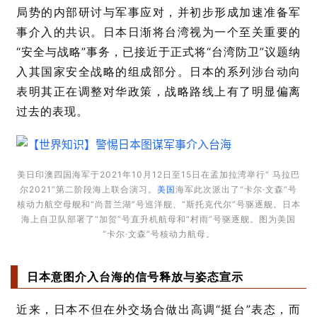
局势的内部研讨与军事应对，并初步形成加速准备军
事介入的共识。日本日渐将台湾视为一个至关重要的
“安全与战略”事务，已接近于正式将“台湾防卫”议题纳
入其国家安全战略的组成部分。日本的系列涉台动向
表明其正在调整对华政策，战略路线上有了明显偏离
过去的表现。
美日印澳四国海军
于2021年10月12日
至15日在孟加拉湾
举行“ 马拉巴
尔
2021”第二阶段海
上联合演习。
美国
海军此次派出了
“卡尔·文森”号
核动力航空母舰和
“尚普兰湖”号巡
洋舰、“斯托克代
尔”号驱逐舰。
日
本
海上自卫队部署
了“加贺”号直升
机航母和“村雨”
号驱逐舰。
图为美
国
“卡尔·文森”
号核动力航母。
日本意图介入台海的信号释放与姿态宣示
近来，日本不但在外交场合做出高调“挺台”表态，而