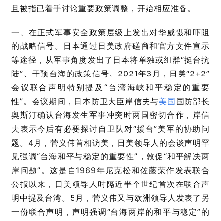
且被指已着手讨论重要政策调整，开始相应准备。
一、在正式军事安全政策层级上发出对华威慑和吓阻
的战略信号。日本通过日美政府磋商和官方文件宣示
等途径，从军事角度发出了日本将单独或组群“挺台抗
陆”、干预台海的政策信号。2021年3月，日美“2+2”
会议联合声明特别提及“台湾海峡和平稳定的重要
性”。会议期间，日本防卫大臣岸信夫与
美国
国防部长
奥斯汀确认台海发生军事冲突时两国密切合作，岸信
夫表示今后有必要探讨自卫队对“援台”美军的协助问
题。4月，菅义伟首相访美，日美领导人的会谈声明罕
见强调“台海和平与稳定的重要性”，敦促“和平解决两
岸问题”。这是自1969年尼克松和佐藤荣作发表联合
公报以来，日美领导人时隔近半个世纪首次在联合声
明中提及台湾。5月，菅义伟又与欧洲领导人发表了另
一份联合声明，声明强调“台海两岸的和平与稳定”的