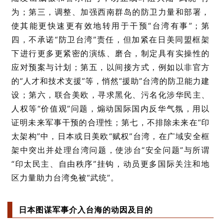
为；第三，调整、加强西南群岛的防卫力量和部署，
使其能更快速更有效地转用于干预“台湾有事”；第
四，不承诺“防卫台湾”责任，但加紧在日美同盟框架
下进行更多更紧密的演练、磨合，制定具有实操性的
应对预案与计划；第五，以间接方式，例如以非官方
的
“
人才和技术支援
”
等，悄然
“
援助
”
台湾的防卫能力建
设；第六，联合美欧，寻求黑化、污名化涉华民主、
人权等“价值观”问题，煽动国际国内反华气氛，用以
证明未来军事干预的合理性；第七，不排除未来在“印
太架构”中，日本或日美欧“赋权”台湾，在广域安全框
架中突出并处理台湾问题，使涉台“安全问题”与所谓
“印太民主、自由秩序”挂钩，动员更多国际关注和地
区力量助力台湾免被“武统”。
日本图谋军事介入台海的动因及目的