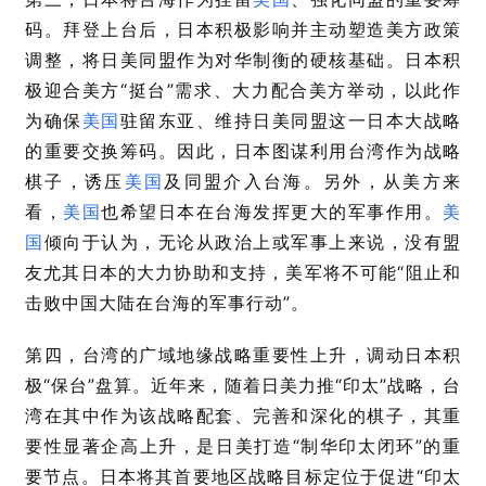
码。拜登上台后，日本积极影响并主动塑造美方政策
调整，将日美同盟作为对华制衡的硬核基础。日本积
极迎合美方“挺台”需求、大力配合美方举动，以此作
为确保
美国
驻留东亚、维持日美同盟这一日本大战略
的重要交换筹码。因此，日本图谋利用台湾作为战略
棋子，诱压
美国
及同盟介入台海。另外，从美方来
看，
美国
也希望日本在台海发挥更大的军事作用。
美
国
倾向于认为，无论从政治上或军事上来说，没有盟
友尤其日本的大力协助和支持，美军将不可能
“
阻止和
击败中国大陆在台海的军事行动
”
。
第四，台湾的广域地缘战略重要性上升，调动日本积
极“保台”盘算。近年来，随着日美力推“印太”战略，台
湾在其中作为该战略配套、完善和深化的棋子，其重
要性显著企高上升，是日美打造“制华印太闭环”的重
要节点。日本将其首要地区战略目标定位于促进“印太