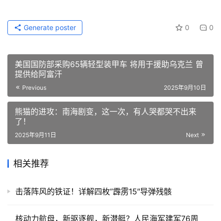
Generate poster
0
0
美国国防部采购65辆轻型装甲车 将用于援助乌克兰 曾
提供给阿富汗
Previous
2025年9月10日
熊猫的进攻：南海剧变，这一次，有人哭都哭不出来
了！
2025年9月11日
Next
相关推荐
击落阵风的铁证！详解四枚”霹雳15″导弹残骸
核动力航母，新驱逐舰，新潜艇？人民海军建军76周