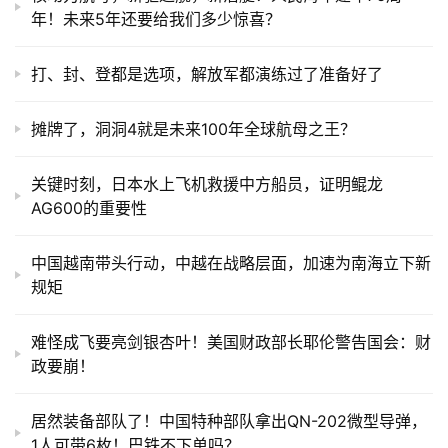
年！未来5年还要给我们多少惊喜？
打、封、登都是选项，解放军都演练过了准备好了
摊牌了，洞洞4就是未来100年全球航母之王？
关键时刻，日本水上飞机救援中方船员，证明鲲龙
AG600的重要性
中国越南带头行动，中越在战略层面，加速为南海立下新
规矩
难怪成飞要亮剑银杏叶！美国财政部长耶伦警告国会：财
政要崩！
居然装备部队了！中国特种部队拿出QN-202微型导弹，
1人可带6枚！巴铁不下单吗？